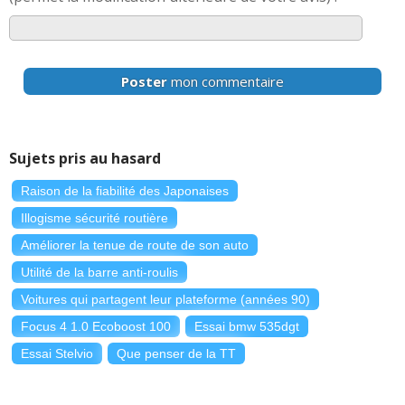
Poster
mon commentaire
Sujets pris au hasard
Raison de la fiabilité des Japonaises
Illogisme sécurité routière
Améliorer la tenue de route de son auto
Utilité de la barre anti-roulis
Voitures qui partagent leur plateforme (années 90)
Focus 4 1.0 Ecoboost 100
Essai bmw 535dgt
Essai Stelvio
Que penser de la TT