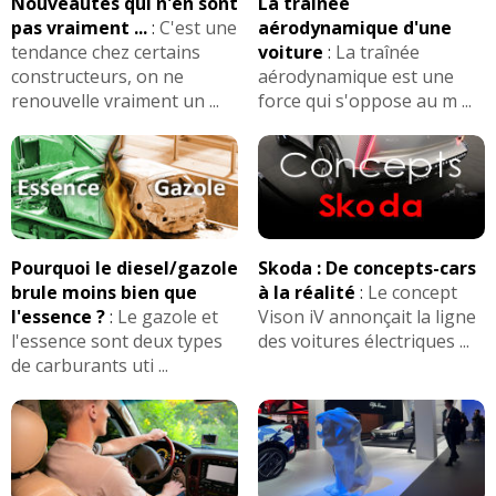
Nouveautés qui n'en sont
La traînée
pas vraiment ...
:
C'est une
aérodynamique d'une
tendance chez certains
voiture
:
La traînée
constructeurs, on ne
aérodynamique est une
renouvelle vraiment un ...
force qui s'oppose au m ...
Pourquoi le diesel/gazole
Skoda : De concepts-cars
brule moins bien que
à la réalité
:
Le concept
l'essence ?
:
Le gazole et
Vison iV annonçait la ligne
l'essence sont deux types
des voitures électriques ...
de carburants uti ...