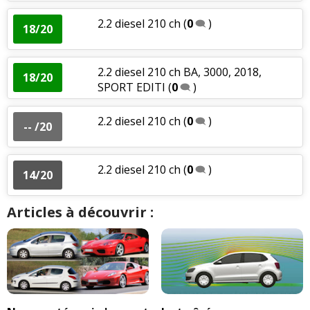
2.2 diesel 210 ch
(
0
)
18/20
2.2 diesel 210 ch BA, 3000, 2018,
18/20
SPORT EDITI
(
0
)
2.2 diesel 210 ch
(
0
)
-- /20
2.2 diesel 210 ch
(
0
)
14/20
Articles à découvrir :