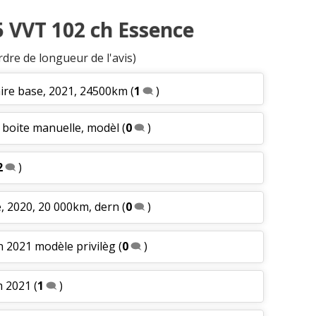
5 VVT 102 ch Essence
rdre de longueur de l'avis)
taire base, 2021, 24500km
(
1
)
 boite manuelle, modèl
(
0
)
2
)
, 2020, 20 000km, dern
(
0
)
n 2021 modèle privilèg
(
0
)
m 2021
(
1
)