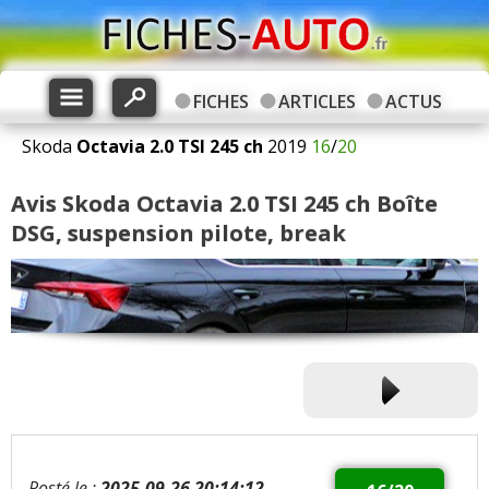
FICHES
ARTICLES
ACTUS
Skoda
Octavia
2.0 TSI 245 ch
2019
16
/
20
Avis Skoda Octavia 2.0 TSI 245 ch Boîte
DSG, suspension pilote, break
Posté le :
2025-09-26 20:14:12