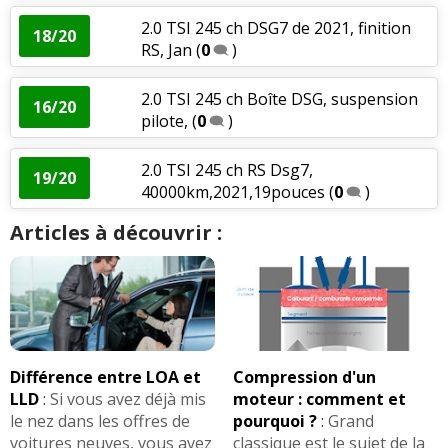
2.0 TSI 245 ch DSG7 de 2021, finition
18/20
RS, Jan
(
0
)
2.0 TSI 245 ch Boîte DSG, suspension
16/20
pilote,
(
0
)
2.0 TSI 245 ch RS Dsg7,
19/20
40000km,2021,19pouces
(
0
)
Articles à découvrir :
Différence entre LOA et
Compression d'un
LLD
:
Si vous avez déjà mis
moteur : comment et
le nez dans les offres de
pourquoi ?
:
Grand
voitures neuves, vous avez
classique est le sujet de la