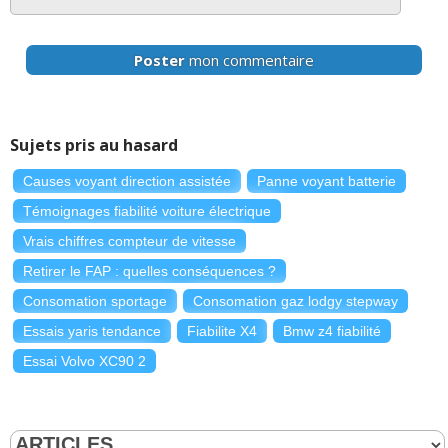
Poster
mon commentaire
Sujets pris au hasard
Causes voyant direction assistée
Panne voyant batterie
Témoignages fiabilité voiture électrique
Vrais chiffres compteur de vitesse
Retirer le FAP : quelles conséquences ?
Consomation sportage
Consomation gaz lodgy stepway
Essais yaris tendance
Fiabilite X4
Bmw z4 fiabilité
Essai Volvo XC90 2