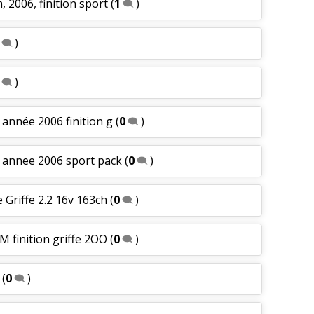
 2006, finition sport
(
1
)
)
)
 année 2006 finition g
(
0
)
m annee 2006 sport pack
(
0
)
 Griffe 2.2 16v 163ch
(
0
)
M finition griffe 2OO
(
0
)
(
0
)