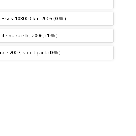
itesses-108000 km-2006
(
0
)
oite manuelle, 2006,
(
1
)
nnée 2007, sport pack
(
0
)