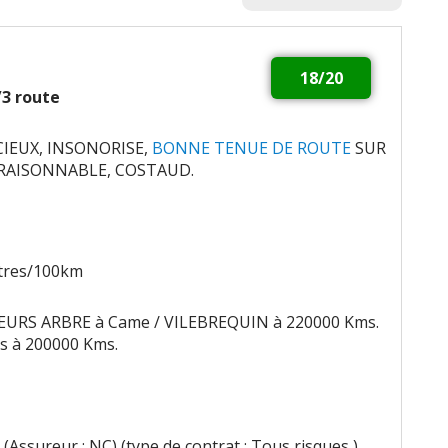
18/20
2/3 route
IEUX, INSONORISE,
BONNE TENUE DE ROUTE
SUR
 RAISONNABLE, COSTAUD.
itres/100km
URS ARBRE à Came / VILEBREQUIN à 220000 Kms.
s à 200000 Kms.
(Assureur : NC) (type de contrat : Tous risques )