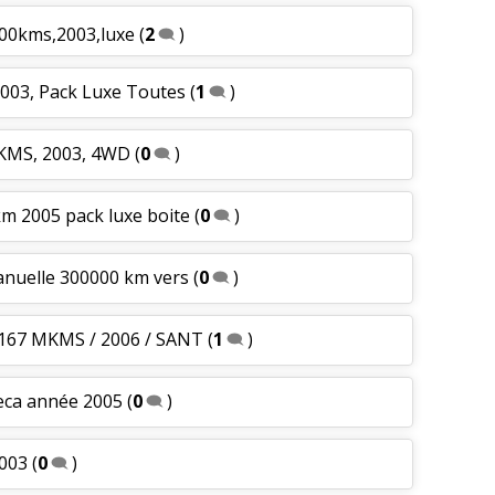
000kms,2003,luxe
(
2
)
2003, Pack Luxe Toutes
(
1
)
 KMS, 2003, 4WD
(
0
)
m 2005 pack luxe boite
(
0
)
anuelle 300000 km vers
(
0
)
 167 MKMS / 2006 / SANT
(
1
)
meca année 2005
(
0
)
2003
(
0
)