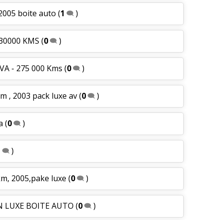
2005 boite auto
(
1
)
 230000 KMS
(
0
)
BVA - 275 000 Kms
(
0
)
m , 2003 pack luxe av
(
0
)
ca
(
0
)
1
)
km, 2005,pake luxe
(
0
)
ON LUXE BOITE AUTO
(
0
)