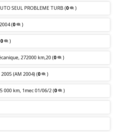
E AUTO SEUL PROBLEME TURB
(
0
)
/2004
(
0
)
(
0
)
mécanique, 272000 km,20
(
0
)
 2005 (AM 2004)
(
0
)
05 000 km, 1mec 01/06/2
(
0
)