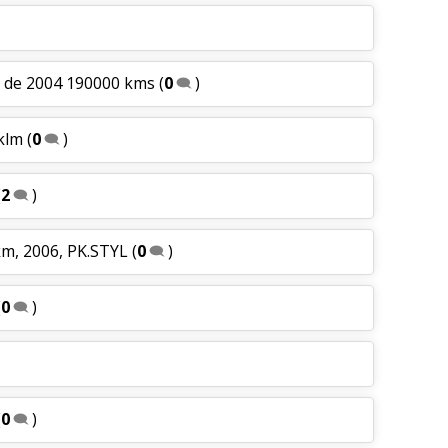
a de 2004 190000 kms
(
0
)
klm
(
0
)
(
2
)
km, 2006, PK.STYL
(
0
)
(
0
)
(
0
)