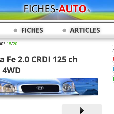
FICHES
ARTICLES
003
18
/
20
a Fe 2.0 CRDI 125 ch
, 4WD