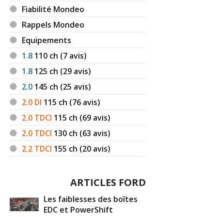
Fiabilité Mondeo
Rappels Mondeo
Equipements
1.8
110
ch (7 avis)
1.8
125
ch (29 avis)
2.0
145
ch (25 avis)
2.0 DI
115
ch (76 avis)
2.0 TDCI
115
ch (69 avis)
2.0 TDCI
130
ch (63 avis)
2.2 TDCI
155
ch (20 avis)
ARTICLES FORD
Les faiblesses des boîtes
EDC et PowerShift