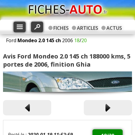
FICHES
ARTICLES
ACTUS
Ford
Mondeo
2.0 145 ch
2006
18
/
20
Avis Ford Mondeo 2.0 145 ch 188000 kms, 5
portes de 2006, finition Ghia
Posté le :
2020-01-19 11:52:59