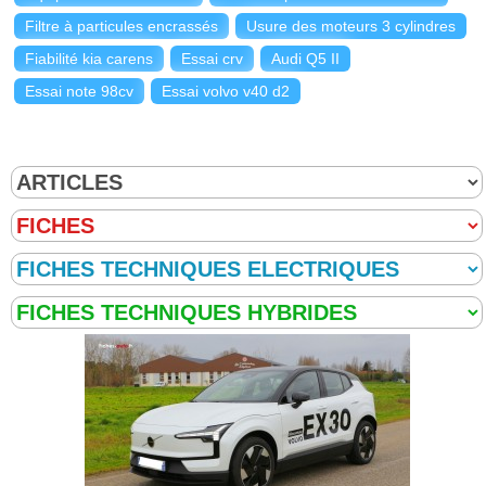
Filtre à particules encrassés
Usure des moteurs 3 cylindres
Fiabilité kia carens
Essai crv
Audi Q5 II
Essai note 98cv
Essai volvo v40 d2