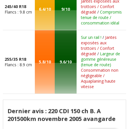
Jantes exposées aux
245/40 R18
trottoirs / Confort
6.4/10
9/10
Flancs : 9.8 cm
dégradé
/
Compromis
tenue de route /
consommation idéal
Sur un rail !
/
Jantes
exposées aux
trottoirs / Confort
dégradé
/
Largeur de
255/35 R18
gomme généreuse
5.8/10
9.6/10
Flancs : 8.9 cm
(tenue de route)
Consommation non
négligeable /
Aquaplaning haute
vitesse
Dernier avis : 220 CDI 150 ch B. A
201500km novembre 2005 avangarde