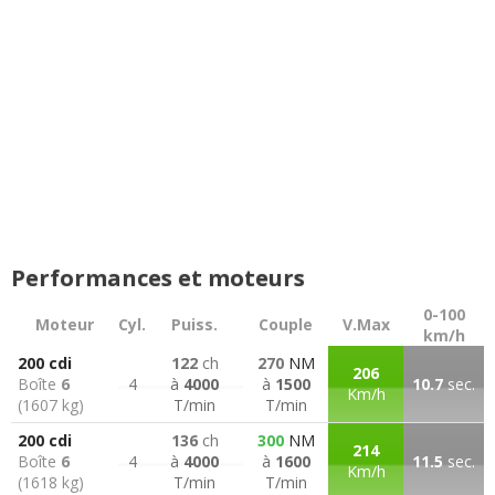
Performances et moteurs
0-100
Moteur
Cyl.
Puiss.
Couple
V.Max
km/h
200 cdi
122
ch
270
NM
206
Boîte
6
4
à
4000
à
1500
10.7
sec.
Km/h
(1607 kg)
T/min
T/min
200 cdi
136
ch
300
NM
214
Boîte
6
4
à
4000
à
1600
11.5
sec.
Km/h
(1618 kg)
T/min
T/min