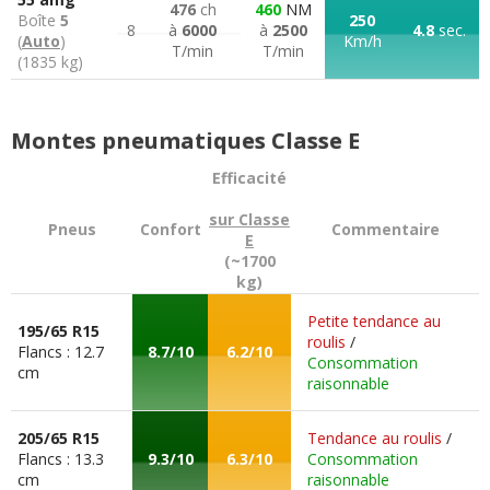
476
ch
460
NM
Boîte
5
250
8
à
6000
à
2500
4.8
sec.
(
Auto
)
Km/h
T/min
T/min
(1835 kg)
Montes pneumatiques Classe E
Efficacité
sur Classe
Pneus
Confort
Commentaire
E
(~1700
kg)
Petite tendance au
195/65 R15
roulis
/
Flancs : 12.7
8.7/10
6.2/10
Consommation
cm
raisonnable
205/65 R15
Tendance au roulis
/
Flancs : 13.3
9.3/10
6.3/10
Consommation
cm
raisonnable