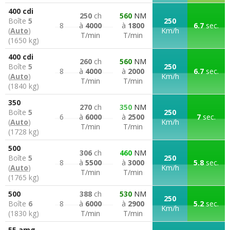
400 cdi
250
ch
560
NM
Boîte
5
250
8
à
4000
à
1800
6.7
sec.
(
Auto
)
Km/h
T/min
T/min
(1650 kg)
400 cdi
260
ch
560
NM
Boîte
5
250
8
à
4000
à
2000
6.7
sec.
(
Auto
)
Km/h
T/min
T/min
(1840 kg)
350
270
ch
350
NM
Boîte
5
250
6
à
6000
à
2500
7
sec.
(
Auto
)
Km/h
T/min
T/min
(1728 kg)
500
306
ch
460
NM
Boîte
5
250
8
à
5500
à
3000
5.8
sec.
(
Auto
)
Km/h
T/min
T/min
(1765 kg)
500
388
ch
530
NM
250
Boîte
6
8
à
6000
à
2900
5.2
sec.
Km/h
(1830 kg)
T/min
T/min
55 amg