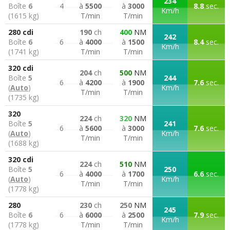
234
Boîte
6
4
à
5500
à
3000
8.8
sec.
Km/h
(1615 kg)
T/min
T/min
280 cdi
190
ch
400
NM
242
Boîte
6
6
à
4000
à
1500
8.4
sec.
Km/h
(1741 kg)
T/min
T/min
320 cdi
204
ch
500
NM
Boîte
5
244
6
à
4200
à
1900
7.6
sec.
(
Auto
)
Km/h
T/min
T/min
(1735 kg)
320
224
ch
320
NM
Boîte
5
241
6
à
5600
à
3000
7.6
sec.
(
Auto
)
Km/h
T/min
T/min
(1688 kg)
320 cdi
224
ch
510
NM
Boîte
5
250
6
à
4000
à
1700
6.6
sec.
(
Auto
)
Km/h
T/min
T/min
(1778 kg)
280
230
ch
250
NM
245
Boîte
6
6
à
6000
à
2500
7.9
sec.
Km/h
(1778 kg)
T/min
T/min