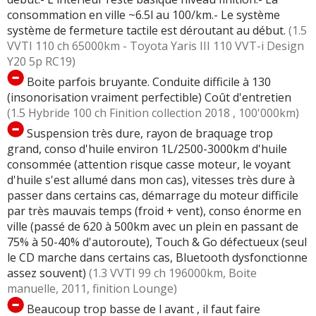
consommation en ville ~6.5l au 100/km.- Le système
système de fermeture tactile est déroutant au début.
(1.5
VVTI 110 ch 65000km - Toyota Yaris III 110 VVT-i Design
Y20 5p RC19)
Boite parfois bruyante. Conduite difficile à 130
(insonorisation vraiment perfectible) Coût d'entretien
(1.5 Hybride 100 ch Finition collection 2018 , 100'000km)
Suspension très dure, rayon de braquage trop
grand, conso d'huile environ 1L/2500-3000km d'huile
consommée (attention risque casse moteur, le voyant
d'huile s'est allumé dans mon cas), vitesses très dure à
passer dans certains cas, démarrage du moteur difficile
par très mauvais temps (froid + vent), conso énorme en
ville (passé de 620 à 500km avec un plein en passant de
75% à 50-40% d'autoroute), Touch & Go défectueux (seul
le CD marche dans certains cas, Bluetooth dysfonctionne
assez souvent)
(1.3 VVTI 99 ch 196000km, Boite
manuelle, 2011, finition Lounge)
Beaucoup trop basse de l avant , il faut faire