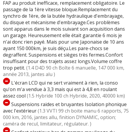
FAP au produit inefficace, remplacement obligatoire. Le
passage de la 1ère vitesse bloque.Remplacement du
synchro de 1ère, de la butée hydraulique d'embrayage,
du disque et mécanisme d'embrayage.Ces problèmes
sont apparus dans le mois suivant son acquisition dans
un garage. Heureusement elle était garantie 6 mois je
n'ai donc rien payé. Mais pour une Japonaise de 10 ans
ayant 150 000km, je suis déçu.Les pare-chocs se
degraffent. Suspensions et sièges très fermes.Confort
insuffisant pour des trajets assez longs.Volume coffre
trop petit.
(1.4 D4D 90 ch Boîte 6 manuelle, 147 000 km,
année 2013, jantes alu )
L'écran LCD qui ne sert vraiment à rien, la conso
qu'on m'a vendue à 3,3 mais qui est à 4,8 en roulant
assez cool
(1.5 Hybride 100 ch Hybride, 2020, 40000 km)
Suspensions raides et bruyantes Isolation phonique
avec l'extérieur
(1.3 VVTI 99 ch boite manu 6 rapports, 75
000 km, 2016, jantes allu, finition DYNAMIC, option;
caméra de recul, limitateur, régulateur. )