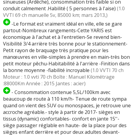
sinueuses (Ardèche), consommation très faible si on
conduit calmement .Habilité ( 5 personnes à l'aise)
(1.0
VVTI 69 ch manuelle 5v, 85000 km; mars 2013,)
-Le format est vraiment idéal en ville, elle se gare
partout-Nombreux rangements-Cette YARIS est
économique à l'achat et à l'entretien-Se revend bien-
Visibilité 3/4 arrière très bonne pour le stationnement-
Petit rayon de braquage très pratique pour les
manœuvres en ville-simples à prendre en main-très bon
petit moteur pêchu-Habitabilité à l'arrière -Finition dans
la bonne moyenne -fiabilité incroyable
(1.0 VVTI 70 ch
Moteur : 1.0 vvti 70 ch Boîte : Manuel Kilométrage
:88000Km Année : 2015 Jantes : acier)
- Consommation contenue 5,5L/100km avec
beaucoup de route à 110 km/h- Tenue de route sympa
quand on vient des SUV ou monospaces, je retrouve une
accroche agréable.- style à partir de 2017- sièges en
tissus (dynamic) confortables- confort en jante 15''-
siège passager réglable en haute- de la place pour des
sièges enfant derrière et pour deux adultes devant-