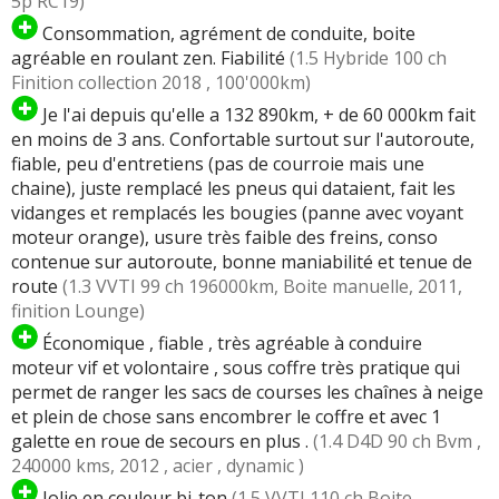
5p RC19)
Consommation, agrément de conduite, boite
agréable en roulant zen. Fiabilité
(1.5 Hybride 100 ch
Finition collection 2018 , 100'000km)
Je l'ai depuis qu'elle a 132 890km, + de 60 000km fait
en moins de 3 ans. Confortable surtout sur l'autoroute,
fiable, peu d'entretiens (pas de courroie mais une
chaine), juste remplacé les pneus qui dataient, fait les
vidanges et remplacés les bougies (panne avec voyant
moteur orange), usure très faible des freins, conso
contenue sur autoroute, bonne maniabilité et tenue de
route
(1.3 VVTI 99 ch 196000km, Boite manuelle, 2011,
finition Lounge)
Économique , fiable , très agréable à conduire
moteur vif et volontaire , sous coffre très pratique qui
permet de ranger les sacs de courses les chaînes à neige
et plein de chose sans encombrer le coffre et avec 1
galette en roue de secours en plus .
(1.4 D4D 90 ch Bvm ,
240000 kms, 2012 , acier , dynamic )
Jolie en couleur bi-ton
(1.5 VVTI 110 ch Boite