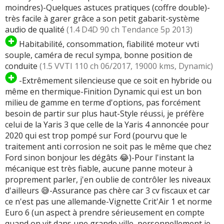
moindres)-Quelques astuces pratiques (coffre double)-
très facile à garer grâce a son petit gabarit-système
audio de qualité
(1.4 D4D 90 ch Tendance 5p 2013)
Habitabilité, consommation, fiabilité moteur vvti
souple, caméra de recul sympa, bonne position de
conduite
(1.5 VVTI 110 ch 06/2017, 19000 kms, Dynamic)
-Extrêmement silencieuse que ce soit en hybride ou
même en thermique-Finition Dynamic qui est un bon
milieu de gamme en terme d'options, pas forcément
besoin de partir sur plus haut-Style réussi, je préfère
celui de la Yaris 3 que celle de la Yaris 4 annoncée pour
2020 qui est trop pompé sur Ford (pourvu que le
traitement anti corrosion ne soit pas le même que chez
Ford sinon bonjour les dégâts 😂)-Pour l'instant la
mécanique est très fiable, aucune panne moteur à
proprement parler, j'en oublie de contrôler les niveaux
d'ailleurs 😅-Assurance pas chère car 3 cv fiscaux et car
ce n'est pas une allemande-Vignette Crit'Air 1 et norme
Euro 6 (un aspect à prendre sérieusement en compte
quand on vit dans une grande ville, personnellement je