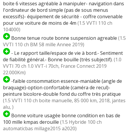
boite 6 vitesses agréable à manipuler- navigation dans
l'ordinateur de bord simple (pas de sous menus
excessifs)- équipement de sécurité - coffre convenable
pour une voiture de moins de 4m
(1.5 VVTI 110 ch
104000)
Bonne tenue route bonne suspension agreable
(1.5
VVTI 110 ch BM 58 mille Annee 2019)
- Le rapport taille/espace de vie à bord.- Sentiment
de fiabilité général.- Bonne bouille (très subjectif).
(1.0
VVTI 70 ch 1.0 VVT-i 70ch, France Connect 2019
22.000Km)
-faible consommation essence-maniable (angle de
braquage)-option confortable (caméra de recul)-
peinture bicolore-double fond du coffre très pratique
(1.5 VVTI 110 ch boite manuelle, 85 000 km, 2018, jantes
alu, )
Bonne voiture usagée bonne condition en bas de
100 mille kmpas derouille
(1.5 Hybride 100 ch
automaticbas millage2015 a2020)