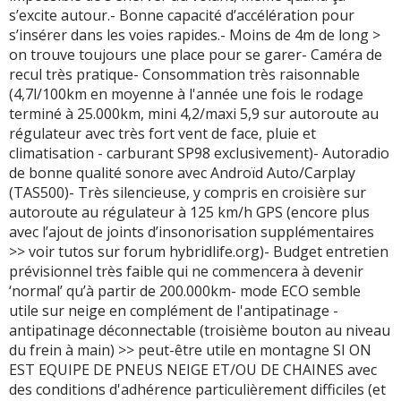
s’excite autour.- Bonne capacité d’accélération pour
s’insérer dans les voies rapides.- Moins de 4m de long >
on trouve toujours une place pour se garer- Caméra de
recul très pratique- Consommation très raisonnable
(4,7l/100km en moyenne à l'année une fois le rodage
terminé à 25.000km, mini 4,2/maxi 5,9 sur autoroute au
régulateur avec très fort vent de face, pluie et
climatisation - carburant SP98 exclusivement)- Autoradio
de bonne qualité sonore avec Androïd Auto/Carplay
(TAS500)- Très silencieuse, y compris en croisière sur
autoroute au régulateur à 125 km/h GPS (encore plus
avec l’ajout de joints d’insonorisation supplémentaires
>> voir tutos sur forum hybridlife.org)- Budget entretien
prévisionnel très faible qui ne commencera à devenir
‘normal’ qu’à partir de 200.000km- mode ECO semble
utile sur neige en complément de l'antipatinage -
antipatinage déconnectable (troisième bouton au niveau
du frein à main) >> peut-être utile en montagne SI ON
EST EQUIPE DE PNEUS NEIGE ET/OU DE CHAINES avec
des conditions d'adhérence particulièrement difficiles (et