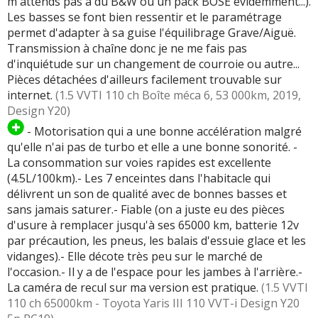
m'attends pas à du B&W ou un pack BOSE évidemment...).
Les basses se font bien ressentir et le paramétrage
permet d'adapter à sa guise l'équilibrage Grave/Aiguë.
Transmission à chaîne donc je ne me fais pas
d'inquiétude sur un changement de courroie ou autre...
Pièces détachées d'ailleurs facilement trouvable sur
internet.
(1.5 VVTI 110 ch Boîte méca 6, 53 000km, 2019,
Design Y20)
- Motorisation qui a une bonne accélération malgré
qu'elle n'ai pas de turbo et elle a une bonne sonorité. -
La consommation sur voies rapides est excellente
(4.5L/100km).- Les 7 enceintes dans l'habitacle qui
délivrent un son de qualité avec de bonnes basses et
sans jamais saturer.- Fiable (on a juste eu des pièces
d'usure à remplacer jusqu'à ses 65000 km, batterie 12v
par précaution, les pneus, les balais d'essuie glace et les
vidanges).- Elle décote très peu sur le marché de
l'occasion.- Il y a de l'espace pour les jambes à l'arrière.-
La caméra de recul sur ma version est pratique.
(1.5 VVTI
110 ch 65000km - Toyota Yaris III 110 VVT-i Design Y20