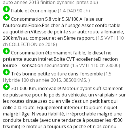
auto année 2013 finition dynamic jantes alu)
Fiable et économique
(1.4 D4D 90 ch)
Consommation 5.8 voir 5.5l/100.A l'aise sur
l'autoroute.Fiable.Pas cher à l'usage.Assez confortable
au quotidien.Vitesse de pointe sur autoroute allemande,
200km/h au compteur et en 5ème rapport.
(1.5 VVTI 110
ch COLLECTION de 2018)
Consommation étonnament faible, le diesel ne
présente aucun intéret.Boite CVT excellenteDirection
lourde = sensation sécurisante
(1.5 VVTI 110 ch 23000)
Très bonne petite voiture dans l'ensemble
(1.5
Hybride 100 ch année 2015, 38500KMS, )
301 000 Km, increvable! Moteur ayant suffisamment
de puissance pour le poids du véhicule, un vrai plaisir sur
les routes sinueuses ou en ville c'est un petit kart qui
colle à la route. Equipement intérieur toujours niquel
malgré l'âge. Niveau fiabilité, irréprochable malgré une
conduite brutale (avec une tendance à pousser les 4500
trs/min) le moteur à toujours sa pêche et n'as connu