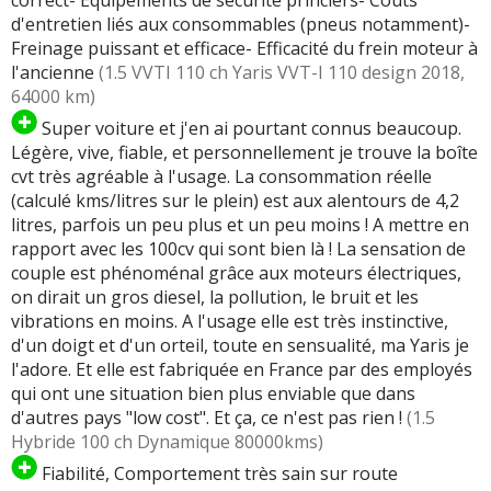
correct- Équipements de sécurité princiers- Coûts
d'entretien liés aux consommables (pneus notamment)-
Freinage puissant et efficace- Efficacité du frein moteur à
l'ancienne
(1.5 VVTI 110 ch Yaris VVT-I 110 design 2018,
64000 km)
Super voiture et j'en ai pourtant connus beaucoup.
Légère, vive, fiable, et personnellement je trouve la boîte
cvt très agréable à l'usage. La consommation réelle
(calculé kms/litres sur le plein) est aux alentours de 4,2
litres, parfois un peu plus et un peu moins ! A mettre en
rapport avec les 100cv qui sont bien là ! La sensation de
couple est phénoménal grâce aux moteurs électriques,
on dirait un gros diesel, la pollution, le bruit et les
vibrations en moins. A l'usage elle est très instinctive,
d'un doigt et d'un orteil, toute en sensualité, ma Yaris je
l'adore. Et elle est fabriquée en France par des employés
qui ont une situation bien plus enviable que dans
d'autres pays "low cost". Et ça, ce n'est pas rien !
(1.5
Hybride 100 ch Dynamique 80000kms)
Fiabilité, Comportement très sain sur route