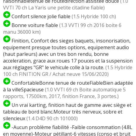
raisonnabletenue de routedirection assistée douce
(1.0
VVTI 70 ch La Yaris une petite citadine fiable)
Confort silence jolie fiable
(1.5 Hybride 100 ch)
Bonne voiture fiable
(1.3 VVTI 99 ch 2016 boite 6
manu 36000 km)
Finition, Confort des sieges baquets, insonorisation,
equipement presque toutes options, equipement audio
(haut parleurs) avec un tres bon rendu, bonne
acceleration, grace aux roues 17 pouces et la suspension
aux réglages "GR" le vehicule colle à la route.
(1.5 Hybride
100 ch FINITION GR / Achat neuve 15/06/2020)
ConfortableBonne tenue de routeFiableBien adaptée
à la villeSpacieuse
(1.0 VVTI 69 ch Boite automatique 5
rapports, 17500km, 2017, finition France, 3 portes.)
Un vrai karting, finition haut de gamme avec siège et
tableau de bord blanc.Moteur très nerveux, sobre et
silencieux
(1.4 D4D 90 ch 101000)
-Aucun problème fiabilité -Faible consommation (4.8L
en moyenne)-Moteur pétillant-6 vitesses (conso et bruit