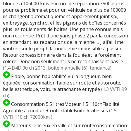
bloque à 106000 kms. Facture de réparation 3500 euros,
pour ce problème et pour un véhicule de plus de 100000
ils changent automatiquement apparement joint spi,
embrayage, synchro, et les pignons de boîtes concernés
plus les roulements de boîtes. Une panne connue mais
non reconnue. Prêt d une yaris phase 2 par la concession
en attendant les reparations de la mienne..... J aifailli me
vautrer sur le periph la cinquième impossible à passer.
Retour concessionnaire dans la foulée.et la forcément
colere. Donc non seulement ils ne reconnaissent pas le
(1.4 D4D 90 ch 2013, boite manuelle (6), tendance)
Fiable, bonne habitabilité vu la longueur, bien
équipée, consommation faible sur route et autoroute,
belle esthétique, voiture attachante et typée
(1.3 VVTI 99
ch)
Consommation 5.5 litresMoteur 1.5 110chFiabilité
Agréable à conduireConfortableBoite 6 vitesses
(1.5
VVTI 110 ch 72000km )
Moteur silencieux en ville et sur routeconsommation