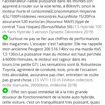
l'accélérateur-Faible puissance dans les montés (on
apprend à rouler sur la voie lente, à 80km/h, sinon le
moteur hurle et consomme)Consommation moyenne
4,5L/100Problèmes rencontrés AucunNote 15/20Prix
assurance 530 euros/an (Assureur MAIF) (type de
contrat Tous risques) (Bonus/Malus 50)
(1.5 Hybride 100
ch Yaris Hybride 3 version Dynamic Décembre 2019)
Surtout ne pas se fier aux chiffres de performances
des magazines. L'essayer s'est l'adopter. Elle me rappelle
mon ancienne Peugeot 206 S16 140cv ou ma mazda mx5
1,5 130cv.La puissance maxi du moteur est haut perchée
à 6000tr/minutes, le moteur est rageur dans les
tours.Une petite GTi. Les sensations sont là. Robustesse
Toyota, agrément de conduite, look, prix de l'occasion
très abordable, assurance pas cher, entretien ne coûte
pas grand chose.
(1.5 VVTI 110 ch Finition collection,
boîte manuelle, 26000kms, millésime 2018)
- Effet zen quasi immédiat lié à la très grande
douceur de fonctionnement de la boite auto hybride,
cette voiture, c’est un tranquillisant très puissant, quasi