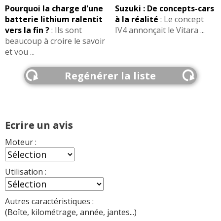
7.5
L
(1.9 JTD 120 ch 2005, 240000 km, embrayage
Pourquoi la charge d'une
Suzuki : De concepts-cars
d'infos sur la fiabilité des 1.9 JTD ...
d’origine.)
batterie lithium ralentit
à la réalité
:
Le concept
vers la fin ?
:
Ils sont
IV4 annonçait le Vitara ...
5
LIRES (5
(1.9 JTD 120 ch 250000kms)
beaucoup à croire le savoir
7 avec caravane
1100
kg
(1.9 JTD 120 ch 125000 km
et vou ...
coleczione)
7 avec caravane
1100
kg
(1.9 JTD 120 ch 125000 km
Regénérer la liste
coleczione)
problème signalé :
DERNIER
Ecrire un avis
Essieu arrière refait entièrement
(1.9 JTD 120 ch
2009, 215 000 km )
Moteur :
Autres modeles ayant le même moteur :
147
-
159
-
Croma
-
Grande punto
-
Stilo
-
Utilisation :
FIABILITE
1.9 JTD
de cette motorisation
>>
Autres caractéristiques :
(Boîte, kilométrage, année, jantes...)
AVIS
1.9 JTD
Les
sur la déclinaison
>>