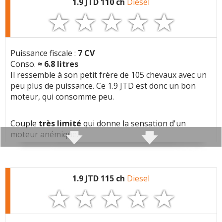
Couple moteur qui arrive tôt (
1600t/min
) favorisant
1.9 JTD 110 ch
Diesel
une consommation réduite.
(Votre post sera visible sous le commentaire
après validation)
Caractéristiques techniques
:
Puissance fiscale :
7 CV
Moteur :
Conso.
≈
6.8
litres
4 cylindres
(1910 cc)
Il ressemble à son petit frère de 105 chevaux avec un
Tous les autres
avis >>
Moteur:
1.9 jtd 105 JTD
peu plus de puissance. Ce 1.9 JTD est donc un bon
moteur, qui consomme peu.
Performances:
105 ch a 4000 tr/min, 140 Nm a
1600 tr/min
Couple
très limité
qui donne la sensation d'un
Carburation:
Diesel
moteur anémique.
Cylindree:
1910 cm3
Couple moteur qui arrive tôt (
1600t/min
) favorisant
Architecture:
4 cylindres, 2 soupapes/cyl, En
une consommation réduite.
ligne
1.9 JTD 115 ch
Diesel
Injection:
Injection directe, 1600 bars,
Injecteurs solenoides, Rampe commune
Consommation 1.9 JTD 110 ch (
5 DERNIERS
(common rail)
témoignages) :
Suralimentation:
1 turbo(s), Turbo a geometrie