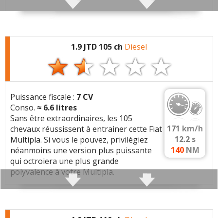
Qualités :
Fiabilité moteur
Espace
Consommation
1.9 JTD 105 ch
Diesel
Défauts :
Essieu arrière refait entièrement.
Puissance fiscale :
7 CV
Consommation moyenne :
6 litres
Conso.
≈
6.6
litres
Sans être extraordinaires, les 105
Problèmes rencontrés :
Essieu arrière refait
171
km/h
chevaux réussissent à entrainer cette Fiat
entièrement
12.2
s
Multipla. Si vous le pouvez, privilégiez
140
NM
néanmoins une version plus puissante
Note :
18/20
qui octroiera une plus grande
polyvalence à votre Multipla.
Couple
très limité
qui donne la sensation d'un
moteur anémique.
Commenter cet avis