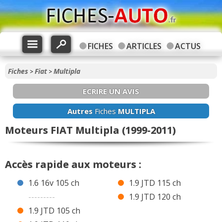
FICHES
ARTICLES
ACTUS
Fiches
Fiat
Multipla
>
>
ECRIRE UN AVIS
Autres
Fiches
MULTIPLA
Moteurs FIAT Multipla (1999-2011)
Accès rapide aux moteurs :
1.6 16v 105 ch
1.9 JTD 115 ch
---------
1.9 JTD 120 ch
1.9 JTD 105 ch