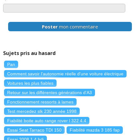
Poster
mon commentaire
Sujets pris au hasard
Pan
Comment savoir l'autonomie réelle d'une voiture électrique
Voitures les plus fiables
Retour sur les différentes générations d'A3
Fonctionnement ressorts à lames
Test mercedez slk 230 année 1998
Fiabilité boite auto range rover l 322 4.4
Essai Seat Tarraco TDI 150
Fiabilité mazda 3 185 fap
Essai 2008 1,4 hdi