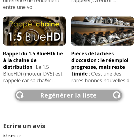
différence de rendement
rappeler), a encor ...
entre une vo ...
Rappel du 1.5 BlueHDi lié
Pièces détachées
à la chaîne de
d'occasion : le réemploi
distribution
:
Le 1.5
progresse, mais reste
BlueHDi (moteur DV5) est
timide
:
C’est une des
rappelé car sa cha&ici ...
rares bonnes nouvelles d ...
Regénérer la liste
Ecrire un avis
Moteur :