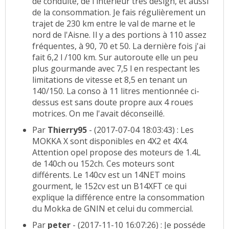
de conduite, de l'intérieur très design, et aussi
de la consommation. Je fais régulièrement un
trajet de 230 km entre le val de marne et le
nord de l'Aisne. Il y a des portions à 110 assez
fréquentes, à 90, 70 et 50. La dernière fois j'ai
fait 6,2 l /100 km. Sur autoroute elle un peu
plus gourmande avec 7,5 l en respectant les
limitations de vitesse et 8,5 en tenant un
140/150. La conso à 11 litres mentionnée ci-
dessus est sans doute propre aux 4 roues
motrices. On me l'avait déconseillé.
Par
Thierry95
- (2017-07-04 18:03:43) : Les
MOKKA X sont disponibles en 4X2 et 4X4.
Attention opel propose des moteurs de 1.4L
de 140ch ou 152ch. Ces moteurs sont
différents. Le 140cv est un 14NET moins
gourment, le 152cv est un B14XFT ce qui
explique la différence entre la consommation
du Mokka de GNIN et celui du commercial.
Par
peter
- (2017-11-10 16:07:26) : Je posséde