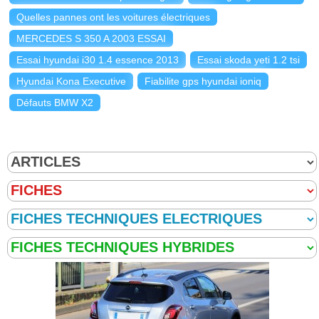
Quelles pannes ont les voitures électriques
MERCEDES S 350 A 2003 ESSAI
Essai hyundai i30 1.4 essence 2013
Essai skoda yeti 1.2 tsi
Hyundai Kona Executive
Fiabilite gps hyundai ioniq
Défauts BMW X2