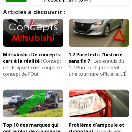
Articles à découvrir :
Mitsubishi : De concepts-
1.2 Puretech : l'histoire
cars à la réalité
:
Concept
sans fin ?
:
Les ennuis du
de l'Eclipse Cross coupé Le
1.2 PureTech prennent
concept de l'Out ...
une tournure officielle. L’É
...
Top 10 des marques qui
Problème d'ampoule et
ont le plus de croissance
clignotant
:
Une de vos