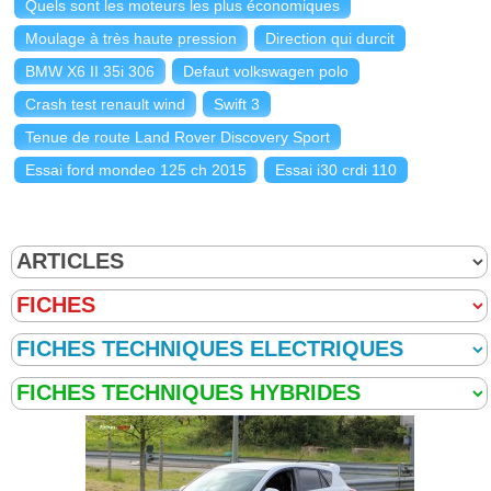
Quels sont les moteurs les plus économiques
Moulage à très haute pression
Direction qui durcit
BMW X6 II 35i 306
Defaut volkswagen polo
Crash test renault wind
Swift 3
Tenue de route Land Rover Discovery Sport
Essai ford mondeo 125 ch 2015
Essai i30 crdi 110