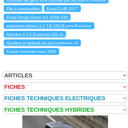
Combien de gens sont touchés par les soucis d'Adblue
Pile à combustible
Essai C-HR 2017
Essai Range Rover 4.4 SDV8 339
évaluation Arteon 1.5 TSI 150 R-Line Exclusive
Mondeo 4 1.5 Ecoboost 160 ch
Qualites et defauts du suv crossover c3
Essais chevrolet aveo 2005