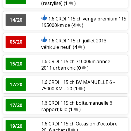
(restylisé)
(
1
)
1.6 CRDI 115 ch venga premium 115
14/20
195000km de
(
4
)
1.6 CRDI 115 ch juillet 2013,
05/20
véhicule neuf,
(
4
)
1.6 CRDI 115 ch 71000km.année
15/20
2011.urban chic
(
0
)
1.6 CRDI 115 ch BV MANUELLE 6 -
17/20
75000 KM - 20
(
1
)
1.6 CRDI 115 ch boite,manuelle 6
17/20
rapport,kilo
(
1
)
1.6 CRDI 115 ch Occasion d'octobre
19/20
2016 achet
(
0
)