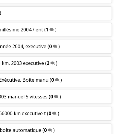
)
millésime 2004 / ent
(
1
)
année 2004, executive
(
0
)
0 km, 2003 executive
(
2
)
 Exécutive, Boite manu
(
0
)
003 manuel 5 vitesses
(
0
)
166000 km executive t
(
0
)
- boîte automatique
(
0
)