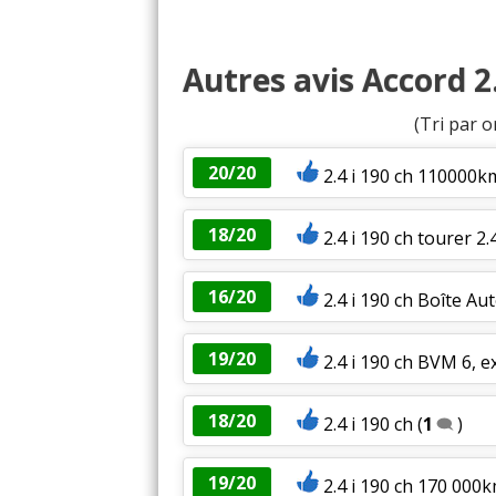
Autres avis Accord 2
(Tri par o
20/20
2.4 i 190 ch 110000k
18/20
2.4 i 190 ch tourer 2
16/20
2.4 i 190 ch Boîte Au
19/20
2.4 i 190 ch BVM 6, e
18/20
2.4 i 190 ch
(
1
)
19/20
2.4 i 190 ch 170 00