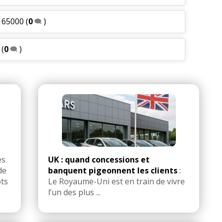
,165000
(
0
)
(
0
)
es
UK : quand concessions et
de
banquent pigeonnent les clients
:
ots
Le Royaume-Uni est en train de vivre
l’un des plus ...