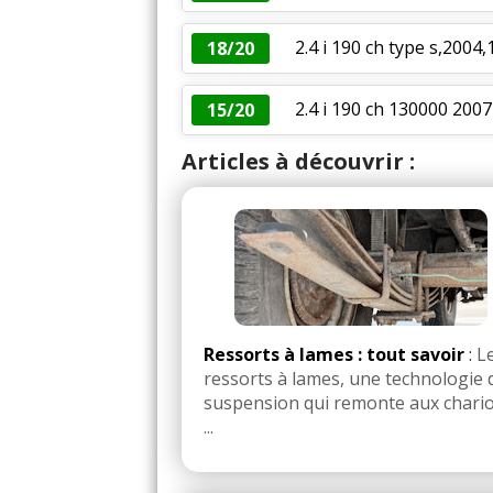
2.4 i 190 ch type s,2004
18/20
2.4 i 190 ch 130000 2007
15/20
Articles à découvrir :
Ressorts à lames : tout savoir
:
L
ressorts à lames, une technologie 
suspension qui remonte aux chari
...