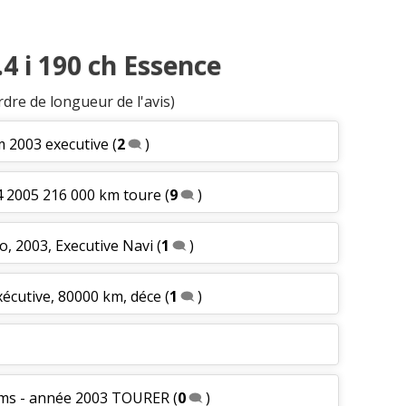
.4 i 190 ch Essence
rdre de longueur de l'avis)
m 2003 executive
(
2
)
.4 2005 216 000 km toure
(
9
)
to, 2003, Executive Navi
(
1
)
xécutive, 80000 km, déce
(
1
)
0kms - année 2003 TOURER
(
0
)