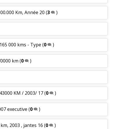
 300.000 Km, Année 20
(
3
)
- 165 000 kms - Type
(
0
)
 70000 km
(
0
)
 143000 KM / 2003/ 17
(
0
)
007 executive
(
0
)
 km, 2003 , jantes 16
(
0
)