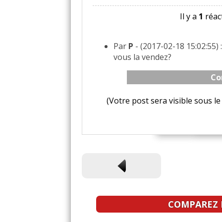
Il y a
1
réact
Par
P
- (2017-02-18 15:02:55) 
vous la vendez?
Co
(Votre post sera visible sous 
COMPAREZ L