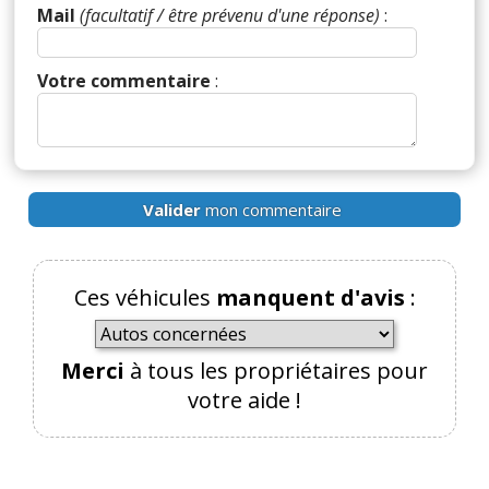
Mail
(facultatif / être prévenu d'une réponse)
:
supérieure au neuf
Réagir à ce commentaire
Votre commentaire
:
(Votre post sera visible sous le commentaire)
Valider
mon commentaire
Par
Bug Haty
TOP CONTRIBUTEUR
(Date :
2026-04-03 18:25:12)
Ces véhicules
manquent d'avis
:
Il y a les LOA; les LLD et les PAC. Les pièges à
quoons.
Lease ça veut dire en anglais qu'on est que
Merci
à tous les propriétaires pour
locataire de sa voiture, mais en plus on assume les
risques de pannes bien que juridiquement, la
votre aide !
voiture appartienne toujours au prêteur.
En bon français, c'est de l'usure.
Il faudrait faire des recherches sur ce qui se