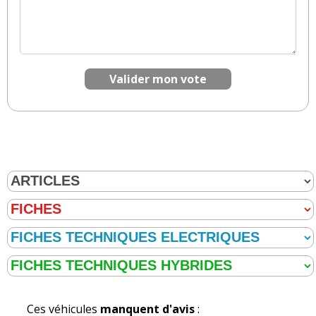
proportionnelle à la dégradation de la chose
louée pour le 1er cas, et un arrêt temporaire du
loyer le temps de l'indisposition de la chose louée
dans le second cas.
Valider mon vote
Ils peuvent donc inscrire et cadrer cela à leurs
avantages dans les clauses des contrats de
leasing qu'ils proposent et ce en toute légalité,
c'est contournable mais en attaquant sous un
autre angle le seul réparateur (et non la société
de leasing) encore que ce dernier pourra invoqué
la clause de "force majeure" suivant les cas.
Y paraît que l'Europe et nos ministères
bosseraient sur le sujet...., si cela fait comme la
directive offrant la possibilité d'une action
collective en justice...., 10 ans de gestation plus
quasiment 4 ans pour transcrire en droit français
la fameuse directive avec donc 2 ans de retard
dans la transcription à payer en amende par
Ces véhicules
manquent d'avis
:
l'état français...., on est pas près d'en voir le