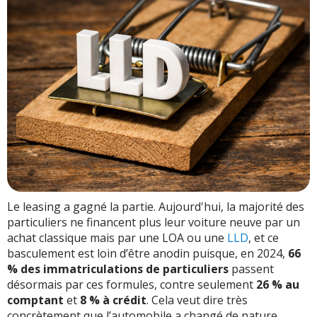
sens
Une machine à profits pour les constructeurs
Le leasing social ne supprime pas les problèmes, il
les déplace
Le vrai problème : on a banalisé un engagement
lourd
Conclusion
Le leasing a gagné la partie. Aujourd'hui, la majorité des
particuliers ne financent plus leur voiture neuve par un
achat classique mais par une LOA ou une
LLD
, et ce
basculement est loin d’être anodin puisque, en 2024,
66
% des immatriculations de particuliers
passent
désormais par ces formules, contre seulement
26 % au
comptant
et
8 % à crédit
. Cela veut dire très
concrètement que l’automobile a changé de nature,