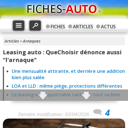
FICHES
ARTICLES
ACTUS
Articles
Arnaques
>
Leasing auto : QueChoisir dénonce aussi
"l'arnaque"
Une mensualité attirante, et derrière une addition
bien plus salée
LOA et LLD : même piège, protections différentes
Le leasing est supportable tant que tout va bien
Pendant le contrat : des contraintes bien réelles
4
La restitution : le moment où beaucoup
Dernière modification : 03/04/2026 -
comprennent enfin ce qu’ils ont signé
Le kilométrage : une règle pensée dans un seul