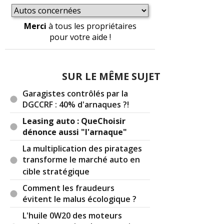
début du commencement d'une ligne.
Merci
à tous les propriétaires
Cordialement
pour votre aide !
Réagir à ce commentaire
SUR LE MÊME SUJET
(Votre post sera visible sous le commentaire)
Garagistes contrôlés par la
DGCCRF : 40% d'arnaques ?!
Leasing auto : QueChoisir
Par
eyhdjodjo
TOP CONTRIBUTEUR
(Date :
dénonce aussi "l'arnaque"
2026-04-03 15:24:34)
La multiplication des piratages
Par moment je me demande si c'est moi qui suis
transforme le marché auto en
intelligent ou les autres qui sont devenus très
cible stratégique
bêtes mais bien évidement que quand on achète à
Comment les fraudeurs
crédit/leasing et j'en passe on pait plus cher, bien
évitent le malus écologique ?
évidement que la banque, la concession, et autres
ne fait pas de cadeau...
L'huile 0W20 des moteurs