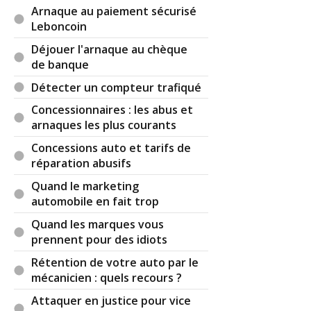
a eu cette excuse).
Arnaque au paiement sécurisé
Leboncoin
Réagir à ce commentaire
Déjouer l'arnaque au chèque
de banque
(Votre post sera visible sous le commentaire)
Détecter un compteur trafiqué
Concessionnaires : les abus et
arnaques les plus courants
Par
Jeanpoutre
TOP CONTRIBUTEUR
(Date :
Concessions auto et tarifs de
2026-04-03 13:36:23)
réparation abusifs
Ça ne sort que maintenant... il était temps mais vu
Quand le marketing
que les français vivent en grande majorité à crédit
automobile en fait trop
avec un découvert mensuel, moi ça me fait juste
Quand les marques vous
sourire.
prennent pour des idiots
Après faut mire ce que tu signe, c'est la base...
Rétention de votre auto par le
mécanicien : quels recours ?
Attaquer en justice pour vice