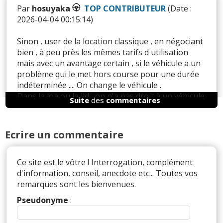
Par
hosuyaka
TOP CONTRIBUTEUR
(Date :
2026-04-04 00:15:14)
Sinon , user de la location classique , en négociant
bien , à peu près les mêmes tarifs d utilisation
mais avec un avantage certain , si le véhicule a un
problème qui le met hors course pour une durée
indéterminée .... On change le véhicule .
Dans la loa ou la lld , on n'a pas droit à un véhicule
Suite
des
commentaires
de courtoisie en cas de problème ?
Ecrire un commentaire
Il y a
1
réaction(s) sur ce commentaire :
Ce site est le vôtre ! Interrogation, complément
d'information, conseil, anecdote etc... Toutes vos
Par
Bug haty
TOP CONTRIBUTEUR
(2026-04-
remarques sont les bienvenues.
04 01:49:11) : Le pire c’est que les constructeurs
Pseudonyme
:
ou prêteurs font la culbute en revendant ces
véhicules en occasion en ayant déjà empoché
virtuellement la tva donc avec une marge