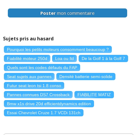
Poster
mon commentaire
Sujets pris au hasard
Pourquoi les petits moteurs consomment beaucoup ?
Fiabilité moteur 250d
Loa ou lld
De la Golf 1 à la Golf 7
Quels sont les codes défauts du FAP
Seat sujets aux pannes
Densité batterie semi-solide
Futur seat leon tsi 1.8 conso
Pannes connues DS7 Crossback
FIABILITE MATIZ
Bmw x1s drive 20d efficientdynamics edition
Essai Chevrolet Cruze 1.7 VCDi 131ch