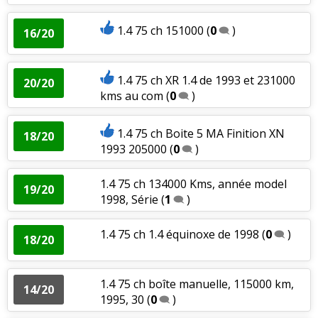
1.4 75 ch 151000
(
0
)
16/20
1.4 75 ch XR 1.4 de 1993 et 231000
20/20
kms au com
(
0
)
1.4 75 ch Boite 5 MA Finition XN
18/20
1993 205000
(
0
)
1.4 75 ch 134000 Kms, année model
19/20
1998, Série
(
1
)
1.4 75 ch 1.4 équinoxe de 1998
(
0
)
18/20
1.4 75 ch boîte manuelle, 115000 km,
14/20
1995, 30
(
0
)