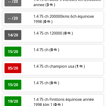
-- /20
annee
(
3
)
1.4 75 ch 200000kms 6ch équinoxe
-- /20
1998
(
0
)
1.4 75 ch 120000
(
0
)
14/20
1.4 75 ch
(
0
)
15/20
1.4 75 ch champion usa
(
1
)
05/20
1.4 75 ch
(
0
)
15/20
1.4 75 ch Finitions équinoxe année
19/20
1998 klm 1
(
0
)