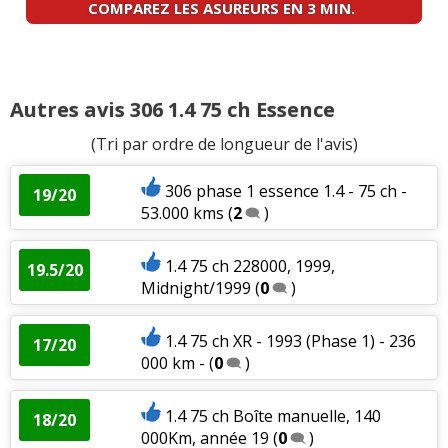
COMPAREZ LES ASUREURS EN 3 MIN.
Autres avis 306 1.4 75 ch Essence
(Tri par ordre de longueur de l'avis)
306 phase 1 essence 1.4 - 75 ch -
19/20
53.000 kms
(
2
)
1.4 75 ch 228000, 1999,
19.5/20
Midnight/1999
(
0
)
1.4 75 ch XR - 1993 (Phase 1) - 236
17/20
000 km -
(
0
)
1.4 75 ch Boîte manuelle, 140
18/20
000Km, année 19
(
0
)