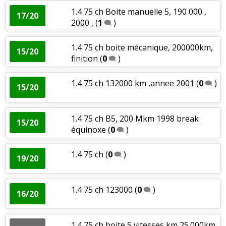
1.4 75 ch Boite manuelle 5, 190 000 ,
17/20
2000 ,
(
1
)
1.4 75 ch boite mécanique, 200000km,
15/20
finition
(
0
)
1.4 75 ch 132000 km ,annee 2001
(
0
)
15/20
1.4 75 ch B5, 200 Mkm 1998 break
15/20
équinoxe
(
0
)
1.4 75 ch
(
0
)
19/20
1.4 75 ch 123000
(
0
)
16/20
1.4 75 ch boite 5 vitesses km 25.000km