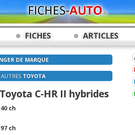
FICHES
ARTICLES
NGER DE MARQUE
S AUTRES
TOYOTA
Toyota C-HR II hybrides
140 ch
197 ch