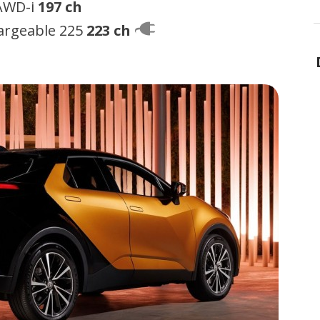
 AWD-i
197 ch
hargeable 225
223 ch