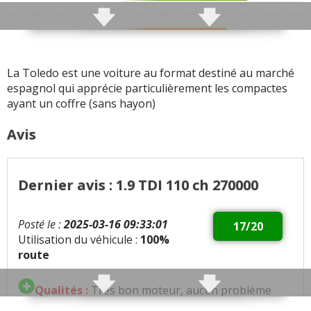
Motorisations sobres et
puissantes
Finition
5.8
Infotainment
0
Toutes les autres qualités
La Toledo est une voiture au format destiné au marché
SEAT Toledo signalées
espagnol qui apprécie particulièrement les compactes
Habitabilité
6.2
ayant un coffre (sans hayon)
Coffre
(500L)
8.2
Avis
Fiabilité
8.2
Dernier avis : 1.9 TDI 110 ch 270000
+ d'infos
sur la notation
Posté le :
2025-03-16 09:33:01
17/20
Utilisation du véhicule :
100%
route
Qualités :
Très bon moteur, aucun problème
mécanique seule réparation,le compresseur de la