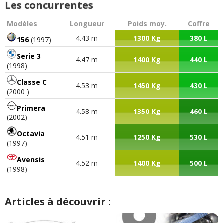
Les concurrentes
Modèles
Longueur
Poids moy.
Coffre
4.43 m
1300 Kg
380 L
156
(1997)
Serie 3
4.47 m
1400 Kg
440 L
(1998)
Classe C
4.53 m
1450 Kg
430 L
(2000 )
Primera
4.58 m
1350 Kg
460 L
(2002)
Octavia
4.51 m
1250 Kg
530 L
(1997)
Avensis
4.52 m
1400 Kg
500 L
(1998)
Articles à découvrir :