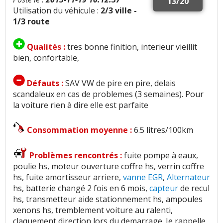
13/20
Utilisation du véhicule :
2/3 ville -
1/3 route
Qualités :
tres bonne finition, interieur vieillit
bien, confortable,
Défauts :
SAV VW de pire en pire, delais
scandaleux en cas de problemes (3 semaines). Pour
la voiture rien à dire elle est parfaite
Consommation moyenne :
6.5 litres/100km
Problèmes rencontrés :
fuite pompe à eaux,
poulie hs, moteur ouverture coffre hs, verrin coffre
hs, fuite amortisseur arriere,
vanne EGR
,
Alternateur
hs, batterie changé 2 fois en 6 mois,
capteur
de recul
hs, transmetteur aide stationnement hs, ampoules
xenons hs, tremblement voiture au ralenti,
claquement direction lors du demarrage. Je rappelle