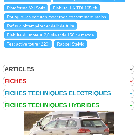
Plateforme Vel Satis
Fiabilité 1.6 TDI 105 ch
Pourquoi les voitures modernes consomment moins
Refus d'obtempérer et délit de fuite
Fiabilite du moteur 2,0 skyactiv 150 cv mazda
Test active tourer 220i
Rappel Stelvio