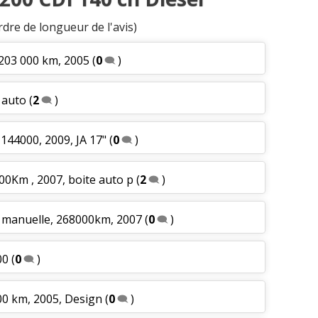
rdre de longueur de l'avis)
 203 000 km, 2005
(
0
)
 auto
(
2
)
144000, 2009, JA 17"
(
0
)
00Km , 2007, boite auto p
(
2
)
e manuelle, 268000km, 2007
(
0
)
00
(
0
)
00 km, 2005, Design
(
0
)