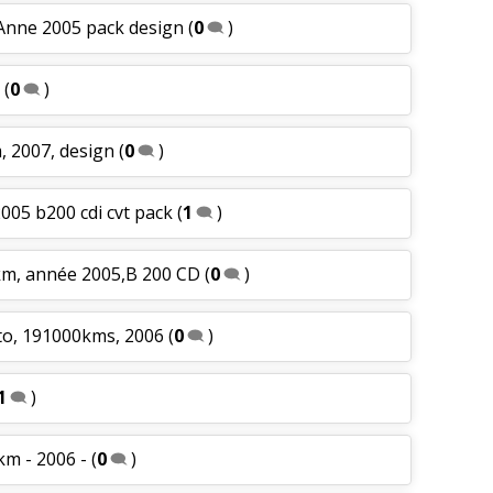
 Anne 2005 pack design
(
0
)
(
0
)
, 2007, design
(
0
)
005 b200 cdi cvt pack
(
1
)
km, année 2005,B 200 CD
(
0
)
to, 191000kms, 2006
(
0
)
1
)
km - 2006 -
(
0
)