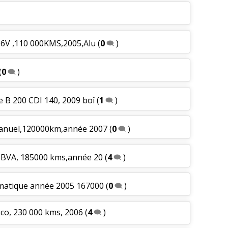
e 6V ,110 000KMS,2005,Alu
(
0
)
(
0
)
e B 200 CDI 140, 2009 boî
(
1
)
manuel,120000km,année 2007
(
0
)
e BVA, 185000 kms,année 20
(
4
)
omatique année 2005 167000
(
0
)
co, 230 000 kms, 2006
(
4
)