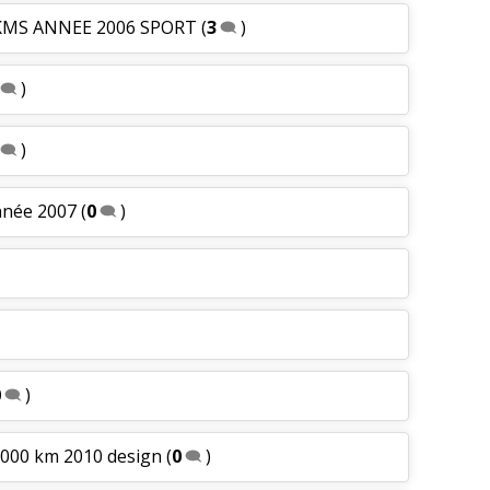
 KMS ANNEE 2006 SPORT
(
3
)
)
)
nnée 2007
(
0
)
0
)
 000 km 2010 design
(
0
)