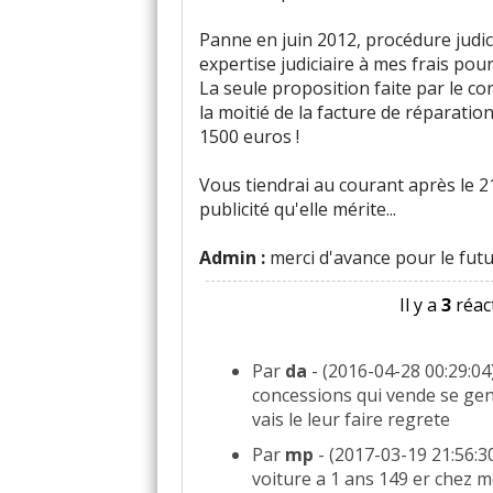
Panne en juin 2012, procédure judic
expertise judiciaire à mes frais pour 
La seule proposition faite par le c
la moitié de la facture de réparatio
1500 euros !
Vous tiendrai au courant après le 21
publicité qu'elle mérite...
Admin :
merci d'avance pour le futur
Il y a
3
réact
Par
da
- (2016-04-28 00:29:04)
concessions qui vende se genr
vais le leur faire regrete
Par
mp
- (2017-03-19 21:56:30)
voiture a 1 ans 149 er chez m