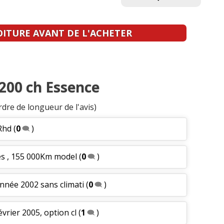
OITURE AVANT DE L'ACHETER
 200 ch Essence
rdre de longueur de l'avis)
Rhd
(
0
)
ses , 155 000Km model
(
0
)
nnée 2002 sans climati
(
0
)
vrier 2005, option cl
(
1
)