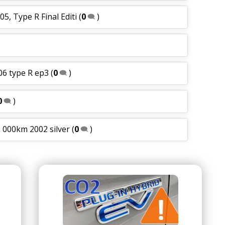
5, Type R Final Editi
(
0
)
06 type R ep3
(
0
)
0
)
2 000km 2002 silver
(
0
)