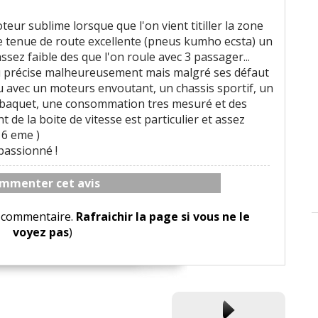
eur sublime lorsque que l'on vient titiller la zone
e tenue de route excellente (pneus kumho ecsta) un
sez faible des que l'on roule avec 3 passager...
eu précise malheureusement mais malgré ses défaut
eu avec un moteurs envoutant, un chassis sportif, un
s baquet, une consommation tres mesuré et des
de la boite de vitesse est particulier et assez
 6 eme )
passionné !
mmenter cet avis
le commentaire.
Rafraichir la page si vous ne le
voyez pas
)