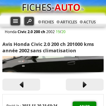
FICHES
ARTICLES
ACTUS
Honda
Civic
2.0 200 ch
2002
19
/
20
Avis Honda Civic 2.0 200 ch 201000 kms
année 2002 sans climatisation
Posté le :
2013-11-20 21:50:24