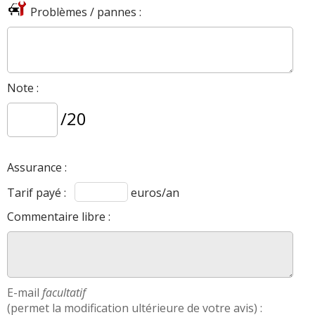
Problèmes / pannes :
,
,
,
1.8 VVTI 133 ch
C2 1.6 125 125 ch
500 1.4 135 ch
Mini 1.6
.
122 ch
FIABILITE
1.6 VVT
de cette motorisation
>>
Note :
AVIS
1.6 VVT
Les
sur la déclinaison
>>
/20
Fiche détaillée
Swift 1.6 VVT 125 ch >>
Assurance :
Tarif payé :
euros/an
Commentaire libre :
E-mail
facultatif
(permet la modification ultérieure de votre avis) :