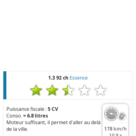
2000 tr/min
Carburation:
Diesel
Tous les autres
avis >>
Cylindree:
1248 cm3
Architecture:
4 cylindres, 4 soupapes/cyl, En
ligne
Injection:
Injection directe, 1600 bars,
Injecteurs solenoides, Rampe commune
(common rail)
Suralimentation:
1 turbo(s), Turbo simple
1.3 92 ch
Essence
(geometrie fixe)
Distribution:
Chaine
Arbres a cames:
Double ACT (liaison entre
arbres à c.)
Puissance fiscale :
5 CV
Normes:
Euro 4
Conso.
≈
6.8
litres
EGR:
EGR haute pression (HP)
Moteur suffisant, il permet d'aller au delà
178
km/h
de la ville.
FAP:
oui
10.8
s