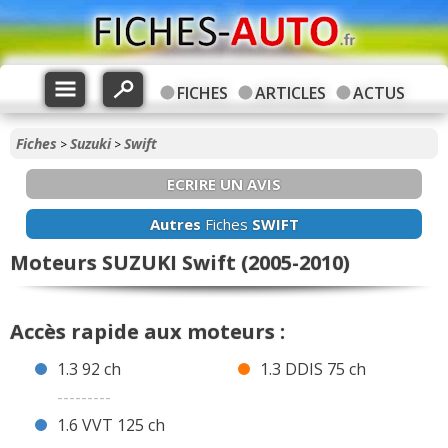
FICHES
ARTICLES
ACTUS
Fiches
Suzuki
Swift
>
>
ECRIRE UN AVIS
Autres
Fiches
SWIFT
Moteurs SUZUKI Swift (2005-2010)
Accès rapide aux moteurs :
1.3 92 ch
1.3 DDIS 75 ch
---------
1.6 VVT 125 ch