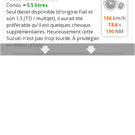
Conso.
≈
5.5
litres
aujourd’hui
Seul diesel disponible (d'origine Fiat et
166
km/h
son 1.3 JTD / multijet), il aurait été
Consommation moyenne :
5,5 litres
13.6
s
préférable qu'il est quelques chevaux
190
NM
supplémentaires. Heureusement cette
Problèmes rencontrés :
Alternateur
Suzuki n'est pas trop lourde. À privilégier
Rotule
en milieu urbain
Thermostat à 288.000
Couple limité qui donne la sensation d'un moteur peu
Note :
17/20
énergique.
Couple moteur qui arrive tôt (
1900t/min
) favorisant
une consommation réduite.
Ãconomique et agrÃ©able en ville et sur autoroute
Commenter cet avis
Caractéristiques techniques
:
Moteur :
(Votre post sera visible sous le commentaire
4 cylindres
(1248 cc)
après validation)
Moteur:
1.3 ddis 75 D13A
Performances:
75 ch a 4000 tr/min, 190 Nm a