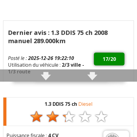
Dernier avis : 1.3 DDIS 75 ch 2008
manuel 289.000km
Posté le :
2025-12-26 19:22:10
17/20
Utilisation du véhicule :
2/3 ville -
1/3 route
Qualités :
Super voiture
Entretien 1 x an
Économique
1.3 DDIS 75 ch
Diesel
Démarre tous les matins
Bonne reprise grâce au turbo
Défauts :
L alternateur a lâché à plus de 200.000
Puissance fiscale :
4 CV
Le train avant et suspensions sont fatigués