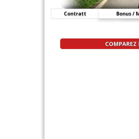
1.3 CDTI 70 ch 988460k
09/20
Contratt
Bonus / 
1.3 CDTI 70 ch 115000
-- /20
COMPAREZ L
1.3 CDTI 70 ch 1500000
05/20
1.3 CDTI 70 ch 200000
(
-- /20