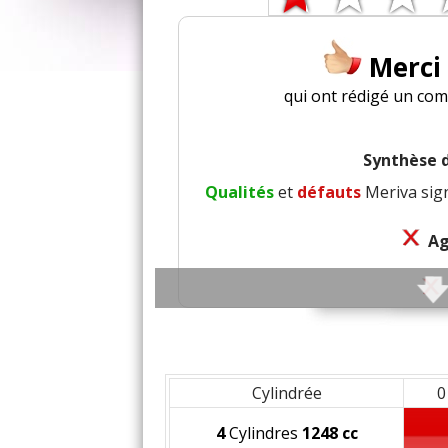
Merci
qui ont rédigé un com
Synthèse d
Qualités
et
défauts
Meriva sign
A
C
Insonorisat
Cylindrée
0
4
Cylindres
1248 cc
Finition / qu