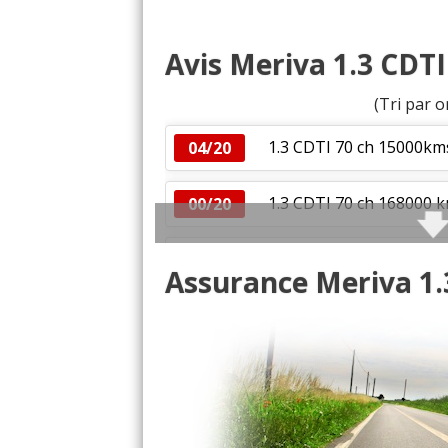
Avis Meriva 1.3 CDTI
(Tri par o
1.3 CDTI 70 ch 15000km
04/20
1.3 CDTI 70 ch 168000 
00/20
1.3 CDTI 70 ch 175000, 
12/20
Assurance Meriva 1.
1.3 CDTI 70 ch 2006, 73
12/20
opel meriva enjoy 1.3 CD
00/20
1.3 CDTI 70 ch
(
0
)
00/20