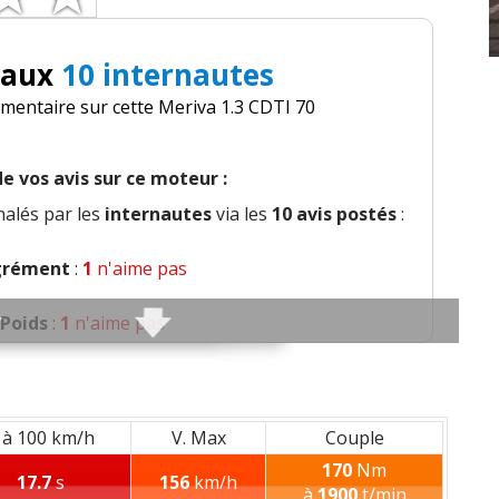
 aux
10 internautes
mentaire sur cette Meriva 1.3 CDTI 70
e vos avis sur ce moteur :
alés par les
internautes
via les
10 avis postés
:
grément
:
1
n'aime pas
Poids
:
1
n'aime pas
onfort global
:
1
aime
ion et bruit perçu
:
1
n'aime pas
 à 100 km/h
V. Max
Couple
170
Nm
17.7
s
156
km/h
alité des plastiques
:
1
n'aime pas
à
1900
t/min