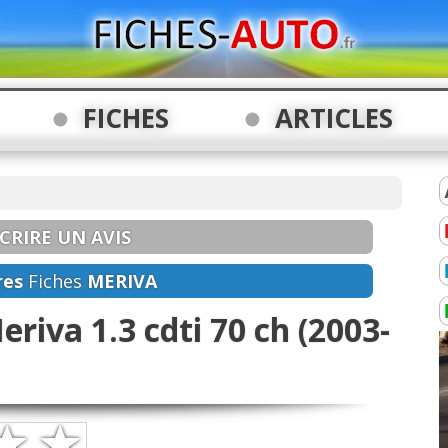
FICHES
ARTICLES
CRIRE UN AVIS
res
Fiches
MERIVA
eriva 1.3 cdti 70 ch (2003-