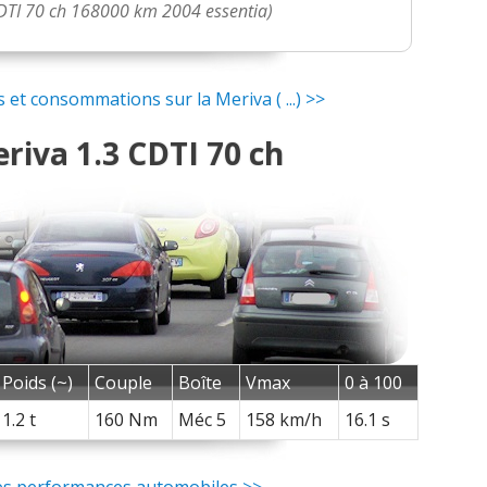
CDTI 70 ch 168000 km 2004 essentia)
et consommations sur la Meriva ( ...) >>
riva 1.3 CDTI 70 ch
Poids (~)
Couple
Boîte
Vmax
0 à 100
1.2 t
160 Nm
Méc 5
158 km/h
16.1 s