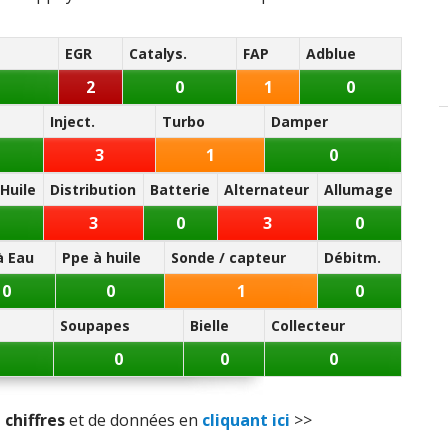
EGR
Catalys.
FAP
Adblue
2
0
1
0
Inject.
Turbo
Damper
3
1
0
Huile
Distribution
Batterie
Alternateur
Allumage
3
0
3
0
à Eau
Ppe à huile
Sonde / capteur
Débitm.
0
0
1
0
Soupapes
Bielle
Collecteur
0
0
0
 chiffres
et de données en
cliquant ici
>>