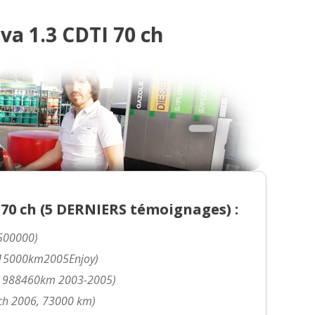
a 1.3 CDTI 70 ch
0 ch (
5 DERNIERS
témoignages) :
1500000)
 115000km2005Enjoy)
ch 988460km 2003-2005)
 ch 2006, 73000 km)