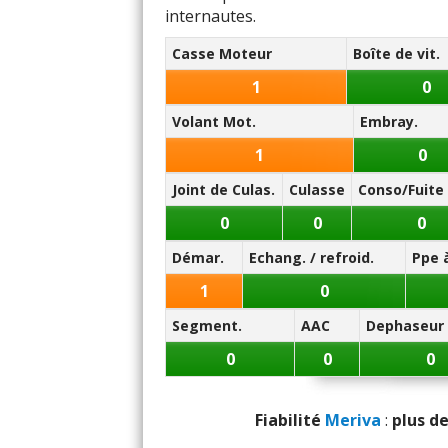
5.3/20
internautes.
Panne la plus signalée :
Casse Moteur
Boîte de vit.
alternateur
1
0
Volant Mot.
Embray.
1
0
Joint de Culas.
Culasse
Conso/Fuite 
0
0
0
Démar.
Echang. / refroid.
Ppe 
1
0
Segment.
AAC
Dephaseur
0
0
0
Fiabilité
Meriva
:
plus de