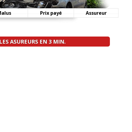
m 2003-2005
(
0
)
Malus
Prix payé
Assureur
km2005Enjoy
(
0
)
ES ASUREURS EN 3 MIN.
(
1
)
0
)