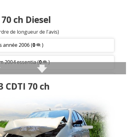
 70 ch Diesel
rdre de longueur de l'avis)
s année 2006
(
0
)
km 2004 essentia
(
0
)
2005
(
0
)
3 CDTI 70 ch
000 km
(
0
)
TI 70 diesel 5 ch
(
0
)