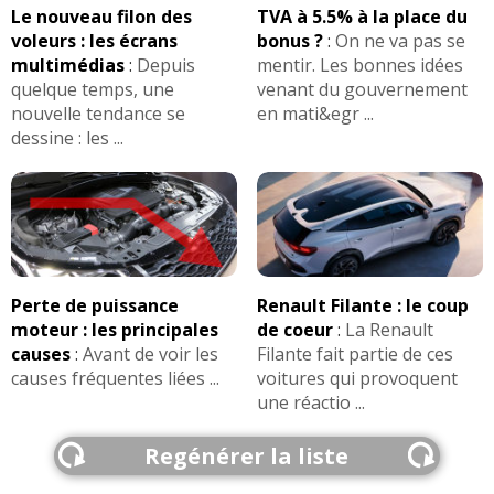
Le nouveau filon des
TVA à 5.5% à la place du
problème signalé :
DERNIER
Montes pneumatiques / Jantes :
voleurs : les écrans
bonus ?
:
On ne va pas se
16 pouces
multimédias
:
Depuis
mentir. Les bonnes idées
La voiture a eu de gros soucis de fiabilité en 2018,
- (
205/55 R 16
:
Conso raisonnable
)
quelque temps, une
venant du gouvernement
6 mois d'immobilisation. Elle a connu 2 casses
nouvelle tendance se
en mati&egr ...
successives du BMS / PDM
(24kWh Electrique 109
dessine : les ...
ch 2015)
Consommation 30kWh Electrique 109
FIABILITE
24kWh
de cette motorisation
ch (
témoignages) :
5 DERNIERS
Electrique
>>
200
km autonomie
(30kWh Electrique 109 ch 2016)
AVIS
24kWh Electrique
Les
sur la déclinaison
>>
Perte de puissance
Renault Filante : le coup
FIABILITE
30kWh
de cette motorisation
moteur : les principales
de coeur
:
La Renault
Electrique
>>
causes
:
Avant de voir les
Filante fait partie de ces
causes fréquentes liées ...
voitures qui provoquent
AVIS
30kWh Electrique
Les
sur la déclinaison
>>
une réactio ...
Regénérer la liste