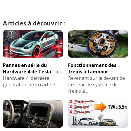
Plus d'informations techniques sur cette
Tous les autres
avis >>
déclinaison
Boîte(s) de vitesses :
Automatique 1 rapport
Articles à découvrir :
Leaf
24 kWh
109 ch
- (Electrique)
Fiche technique
2011
Leaf
30 kWh
109 ch
Fiche technique
2013
Transmission(s) :
Traction (avant)
- (
Typé sous-vireur
: surpoids à l'avant)
Caractéristiques techniques
:
Pannes en série du
Fonctionnement des
Hardware 4 de Tesla
:
Le
freins à tambour
:
Montes pneumatiques / Jantes :
Hardware 4, dernière
Revenant sur le devant de
Boîte(s) de vitesses :
16 pouces
génération de la carte é ...
la scène, le système de
Automatique 1 rapport
- (
205/55 R 16
:
Conso raisonnable
)
freins à ...
- (Electrique)
Transmission(s) :
Consommation 24kWh Electrique 109
Traction (avant)
ch (
témoignages) :
5 DERNIERS
- (
Typé sous-vireur
: surpoids à l'avant)