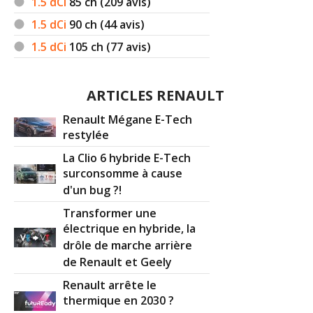
1.5 dCi
85
ch (209 avis)
1.5 dCi
90
ch (44 avis)
1.5 dCi
105
ch (77 avis)
ARTICLES RENAULT
Renault Mégane E-Tech
restylée
La Clio 6 hybride E-Tech
surconsomme à cause
d'un bug ?!
Transformer une
électrique en hybride, la
drôle de marche arrière
de Renault et Geely
Renault arrête le
thermique en 2030 ?