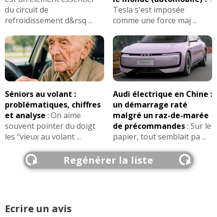
du circuit de
Tesla s'est imposée
refroidissement d&rsq ...
comme une force maj ...
Séniors au volant :
Audi électrique en Chine :
problématiques, chiffres
un démarrage raté
et analyse
:
On aime
malgré un raz-de-marée
souvent pointer du doigt
de précommandes
:
Sur le
les “vieux au volant ...
papier, tout semblait pa ...
Regénérer la liste
Ecrire un avis