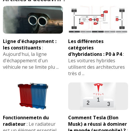
Ligne d'échappement :
Les différentes
les constituants
:
catégories
Aujourd'hui, la ligne
d'hybridations : P0 à P4
:
d'échappement d'un
Les voitures hybrides
véhicule ne se limite plu ...
utilisent des architectures
très d ...
Fonctionnemetn du
Comment Tesla (Elon
radiateur
:
Le radiateur
Musk) a réussi à dominer
est un élément essentiel
le monde (automobile) ?
: