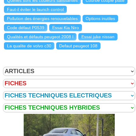
Quelles sont les couleurs salissantes
Courbe couple plate
Faut-il éviter le launch control
Pollution des énergies renouvelables
Options inutiles
Code défaut P0539
Essai Kia Niro
Qualités et défauts peugeot 2008 I
Essai juke nissan
La qualite de volvo c30
Defaut peugeot 108