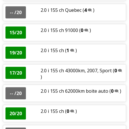
2.0 i 155 ch Quebec
(
4
)
-- /20
2.0 i 155 ch 91000
(
0
)
15/20
2.0 i 155 ch
(
1
)
19/20
2.0 i 155 ch 43000km, 2007, Sport
(
0
17/20
)
2.0 i 155 ch 62000km boite auto
(
0
)
-- /20
2.0 i 155 ch
(
0
)
20/20