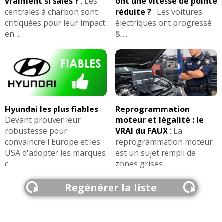
vraiment si sales ?
:
Les
ont une vitesse de pointe
centrales à charbon sont
réduite ?
:
Les voitures
critiquées pour leur impact
électriques ont progressé
en ...
& ...
Hyundai les plus fiables
:
Reprogrammation
Devant prouver leur
moteur et légalité : le
robustesse pour
VRAI du FAUX
:
La
convaincre l'Europe et les
reprogrammation moteur
USA d'adopter les marques
est un sujet rempli de
c ...
zones grises. ...
Regénérer la liste