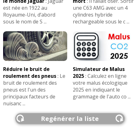
le monde Jaguar
:
Jaguar
mort
:
Il fallait oser. Sortir
est née en 1922 au
une C63 AMG avec un 4
Royaume-Uni, d’abord
cylindres hybride
sous le nom de S ...
rechargeable sous le c ...
Réduire le bruit de
Simulateur de Malus
roulement des pneus
:
Le
2025
:
Calculez en ligne
bruit de roulement des
votre malus écologique
pneus est l'un des
2025 en indiquant le
principaux facteurs de
grammage de l'auto co ...
nuisanc ...
Regénérer la liste