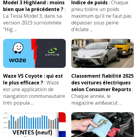
Model 3 Highland : moins
Indice de poids
:
Chaque
Boîte(s) de vitesses :
bien que la précédente ?
:
pneu tolère un poids
Automatique 1 rapport
La Tesla Model 3, dans sa
maximum qu'il ne faut pas
Consommation Recharge Extended
version 2023 surnommée
dépasser sous peine
Electrique 252 ch (
5 DERNIERS
Transmission(s) :
"Hig ...
d'éclate ...
témoignages) :
4 roues motrices
- (
Pour rouler dans toutes les conditions
20kw autonomie 250km
(Recharge Extended
climatiques
)
Electrique 252 ch 10000km modèle 2024 plus)
Montes pneumatiques / Jantes :
problème signalé :
DERNIER
20 pouces
Waze VS Coyote : qui est
Classement fiabilité 2025
le plus efficace ?
:
Waze
des voitures électriques
Boitier haute tension, les mises à jour ne se font
est une application de
selon Consumer Reports
:
plus, problele de capteur d inclinaison de caisse
Autres modeles ayant le même moteur :
XC40
-
navigation communautaire
Chaque année, le
(Recharge Extended Electrique 252 ch 10000km
très popula ...
magazine am&eacut ...
modèle 2024 plus )
FIABILITE
Recharge Twin
de cette motorisation
Electrique
>>
Autres modeles ayant le même moteur :
XC40
-
FIABILITE
Recharge
de cette motorisation
AVIS
Recharge Twin
Les
sur la déclinaison
Extended Electrique
>>
Electrique
>>