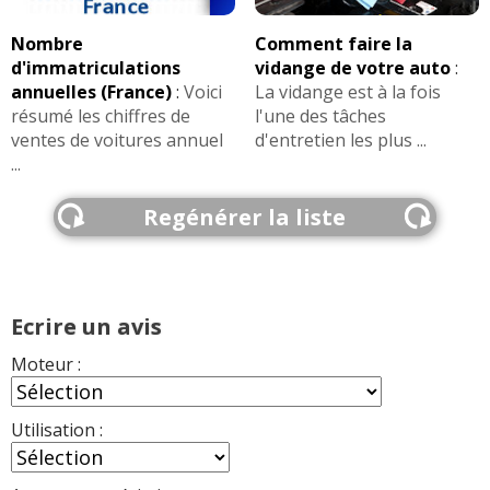
Nombre
Comment faire la
AVIS
Recharge Extended
Les
sur la déclinaison
d'immatriculations
vidange de votre auto
:
Electrique
>>
annuelles (France)
:
Voici
La vidange est à la fois
résumé les chiffres de
l'une des tâches
ventes de voitures annuel
d'entretien les plus ...
...
Regénérer la liste
Ecrire un avis
Moteur :
Utilisation :