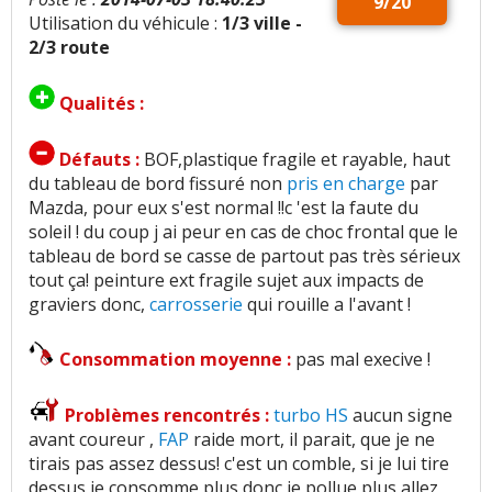
9/20
Utilisation du véhicule :
1/3 ville -
2/3 route
Qualités :
Défauts :
BOF,plastique fragile et rayable, haut
du tableau de bord fissuré non
pris en charge
par
Mazda, pour eux s'est normal !!c 'est la faute du
soleil ! du coup j ai peur en cas de choc frontal que le
tableau de bord se casse de partout pas très sérieux
tout ça! peinture ext fragile sujet aux impacts de
graviers donc,
carrosserie
qui rouille a l'avant !
Consommation moyenne :
pas mal execive !
Problèmes rencontrés :
turbo HS
aucun signe
avant coureur ,
FAP
raide mort, il parait, que je ne
tirais pas assez dessus! c'est un comble, si je lui tire
dessus je consomme plus donc je pollue plus allez