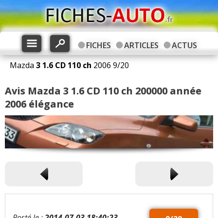
FICHES
ARTICLES
ACTUS
Mazda
3
1.6 CD 110 ch
2006
9
/
20
Avis Mazda 3 1.6 CD 110 ch 200000 année
2006 élégance
Posté le :
2014-07-03 18:40:23