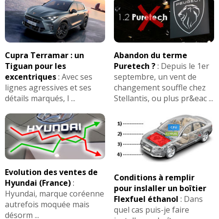
Cupra Terramar : un
Abandon du terme
Tiguan pour les
Puretech ?
:
Depuis le 1er
excentriques
:
Avec ses
septembre, un vent de
lignes agressives et ses
changement souffle chez
détails marqués, l ...
Stellantis, ou plus pr&eac ...
Evolution des ventes de
Conditions à remplir
Hyundai (France)
:
pour inslaller un boîtier
Hyundai, marque coréenne
Flexfuel éthanol
:
Dans
autrefois moquée mais
quel cas puis-je faire
désorm ...