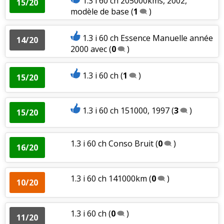
1.3 i 60 ch 205000kms, 2002,
15/20
modèle de base
(
1
)
1.3 i 60 ch Essence Manuelle année
14/20
2000 avec
(
0
)
1.3 i 60 ch
(
1
)
15/20
1.3 i 60 ch 151000, 1997
(
3
)
15/20
1.3 i 60 ch Conso Bruit
(
0
)
16/20
1.3 i 60 ch 141000km
(
0
)
10/20
1.3 i 60 ch
(
0
)
11/20