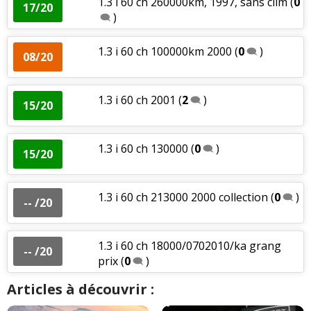
1.3 i 60 ch 260000km, 1997, sans clim
(
0
17/20
)
1.3 i 60 ch 100000km 2000
(
0
)
08/20
1.3 i 60 ch 2001
(
2
)
15/20
1.3 i 60 ch 130000
(
0
)
15/20
1.3 i 60 ch 213000 2000 collection
(
0
)
-- /20
1.3 i 60 ch 18000/0702010/ka grang
-- /20
prix
(
0
)
Articles à découvrir :