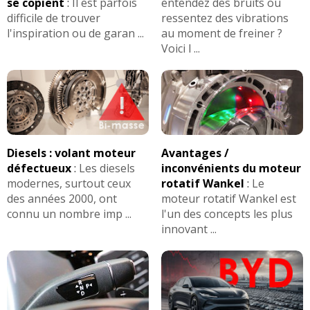
se copient
:
Il est parfois
entendez des bruits ou
difficile de trouver
ressentez des vibrations
l'inspiration ou de garan ...
au moment de freiner ?
Voici l ...
Diesels : volant moteur
Avantages /
défectueux
:
Les diesels
inconvénients du moteur
modernes, surtout ceux
rotatif Wankel
:
Le
des années 2000, ont
moteur rotatif Wankel est
connu un nombre imp ...
l'un des concepts les plus
innovant ...