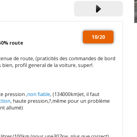
10/20
 50% route
, tenue de route, (praticités des commandes de bord
 bien, profil general de la voiture, super!.
te pression ,
non fiable
, (134000km)et, il faut
ction
, haute pression,?,même pour un problème
nt allumé)
 litres/100km (pour une307sw, plus que correct)