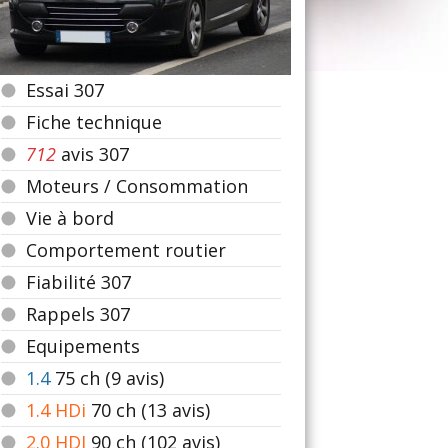
Essai 307
Fiche technique
712
avis 307
Moteurs / Consommation
Vie à bord
Comportement routier
Fiabilité 307
Rappels 307
Equipements
1.4
75
ch (9 avis)
1.4 HDi
70
ch (13 avis)
2.0 HDI
90
ch (102 avis)