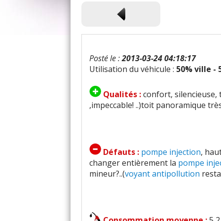
Posté le :
2013-03-24 04:18:17
Utilisation du véhicule :
50% ville -
Qualités :
confort, silencieuse
,impeccable! ..)toit panoramique très
Défauts :
pompe injection
, hau
changer entièrement la
pompe inje
mineur?..(
voyant antipollution
resta
Consommation moyenne :
5,2