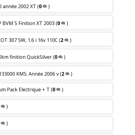
00 année 2002 XT
(
0
)
6V BVM 5 Finition XT 2003
(
0
)
OT 307 SW, 1.6 i 16v 110C
(
2
)
0km finition QuickSilver
(
0
)
 133000 KMS. Année 2006 v
(
2
)
um Pack Electrique + T
(
0
)
)
)