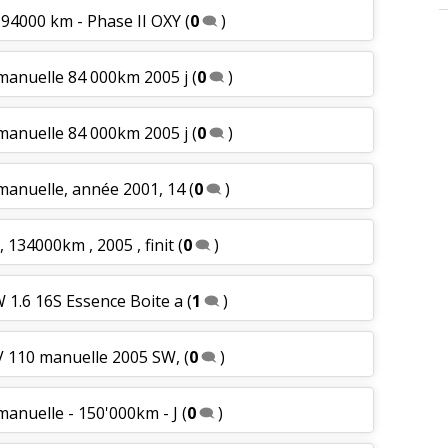
- 94000 km - Phase II OXY
(
0
)
 manuelle 84 000km 2005 j
(
0
)
 manuelle 84 000km 2005 j
(
0
)
 manuelle, année 2001, 14
(
0
)
 134000km , 2005 , finit
(
0
)
W 1.6 16S Essence Boite a
(
1
)
6V 110 manuelle 2005 SW,
(
0
)
manuelle - 150'000km - J
(
0
)