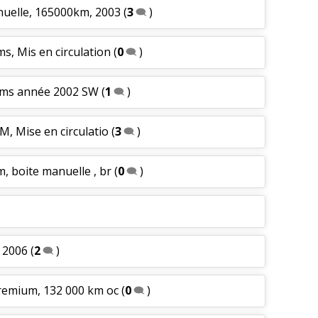
nuelle, 165000km, 2003
(
3
)
s, Mis en circulation
(
0
)
 kms année 2002 SW
(
1
)
M, Mise en circulatio
(
3
)
, boite manuelle , br
(
0
)
 2006
(
2
)
premium, 132 000 km oc
(
0
)