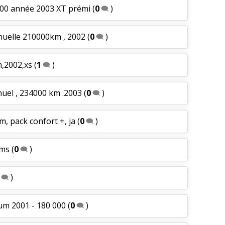
000 année 2003 XT prémi
(
0
)
nuelle 210000km , 2002
(
0
)
m,2002,xs
(
1
)
nuel , 234000 km .2003
(
0
)
m, pack confort +, ja
(
0
)
kms
(
0
)
)
um 2001 - 180 000
(
0
)