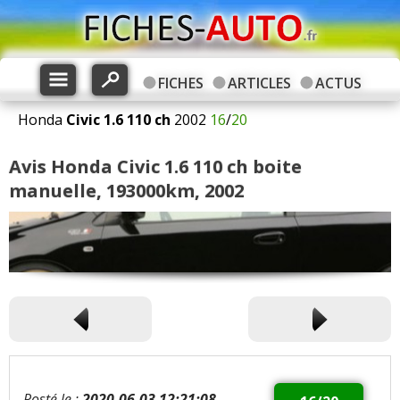
FICHES
ARTICLES
ACTUS
Honda
Civic
1.6 110 ch
2002
16
/
20
Avis Honda Civic 1.6 110 ch boite
manuelle, 193000km, 2002
Posté le :
2020-06-03 12:21:08