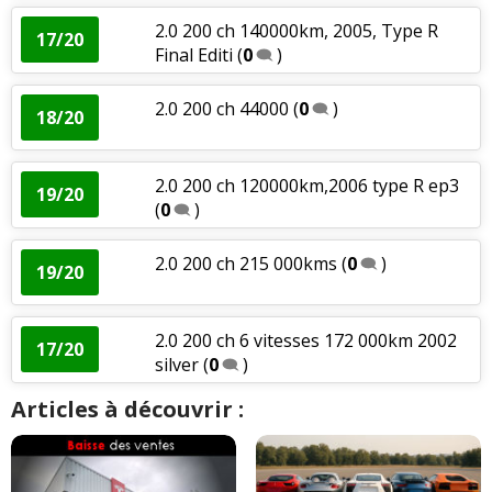
2.0 200 ch 140000km, 2005, Type R
17/20
Final Editi
(
0
)
2.0 200 ch 44000
(
0
)
18/20
2.0 200 ch 120000km,2006 type R ep3
19/20
(
0
)
2.0 200 ch 215 000kms
(
0
)
19/20
2.0 200 ch 6 vitesses 172 000km 2002
17/20
silver
(
0
)
Articles à découvrir :