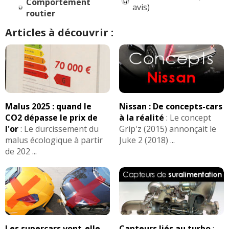
Comportement
avis)
routier
Articles à découvrir :
Malus 2025 : quand le
Nissan : De concepts-cars
CO2 dépasse le prix de
à la réalité
:
Le concept
l'or
:
Le durcissement du
Grip'z (2015) annonçait le
malus écologique à partir
Juke 2 (2018) ...
de 202 ...
Les supercars vont-elle
Capteurs liés au turbo
: