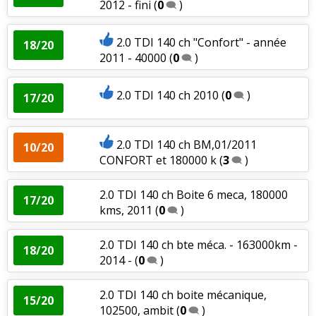
2012 - fini
(
0
)
2.0 TDI 140 ch "Confort" - année
18/20
2011 - 40000
(
0
)
2.0 TDI 140 ch 2010
(
0
)
17/20
2.0 TDI 140 ch BM,01/2011
10/20
CONFORT et 180000 k
(
3
)
2.0 TDI 140 ch Boite 6 meca, 180000
17/20
kms, 2011
(
0
)
2.0 TDI 140 ch bte méca. - 163000km -
18/20
2014 -
(
0
)
2.0 TDI 140 ch boite mécanique,
15/20
102500, ambit
(
0
)