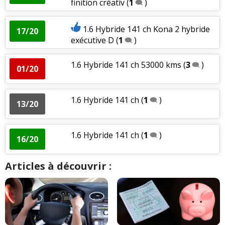
finition créativ
(
1
)
1.6 Hybride 141 ch Kona 2 hybride
17/20
exécutive D
(
1
)
1.6 Hybride 141 ch 53000 kms
(
3
)
01/20
1.6 Hybride 141 ch
(
1
)
13/20
1.6 Hybride 141 ch
(
1
)
16/20
Articles à découvrir :