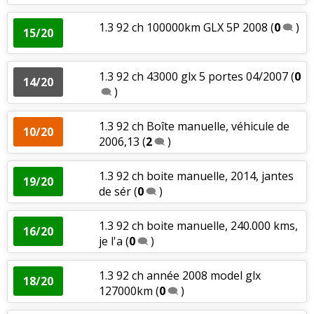
1.3 92 ch 100000km GLX 5P 2008
(
0
)
15/20
1.3 92 ch 43000 glx 5 portes 04/2007
(
0
14/20
)
1.3 92 ch Boîte manuelle, véhicule de
10/20
2006,13
(
2
)
1.3 92 ch boite manuelle, 2014, jantes
19/20
de sér
(
0
)
1.3 92 ch boite manuelle, 240.000 kms,
16/20
je l'a
(
0
)
1.3 92 ch année 2008 model glx
18/20
127000km
(
0
)