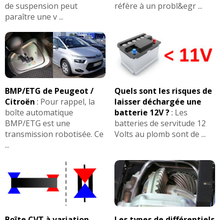
de suspension peut
réfère à un probl&egr ...
paraître une v ...
BMP/ETG de Peugeot /
Quels sont les risques de
Citroën
:
Pour rappel, la
laisser déchargée une
boîte automatique
batterie 12V ?
:
Les
BMP/ETG est une
batteries de servitude 12
transmission robotisée. Ce
Volts au plomb sont de ...
...
Boîte CVT à variation
Les types de différentiels