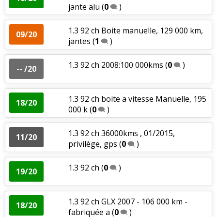
jante alu
(
0
)
1.3 92 ch Boite manuelle, 129 000 km,
09/20
jantes
(
1
)
1.3 92 ch 2008:100 000kms
(
0
)
-- /20
1.3 92 ch boite a vitesse Manuelle, 195
18/20
000 k
(
0
)
1.3 92 ch 36000kms , 01/2015,
11/20
privilège, gps
(
0
)
1.3 92 ch
(
0
)
19/20
1.3 92 ch GLX 2007 - 106 000 km -
18/20
fabriquée a
(
0
)