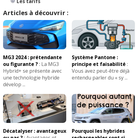
Les tarifs
Articles à découvrir :
MG3 2024 : prétendante
Système Pantone :
ou figurante ?
:
La MG3
principe et faisabilité
:
Hybrid+ se présente avec
Vous avez peut-être déjà
une technologie hybride
entendu parler du « sy ...
dévelop ...
Décatalyser : avantageux
Pourquoi les hybrides
ou pas ?
:
Avantages et
rechargeables sont si