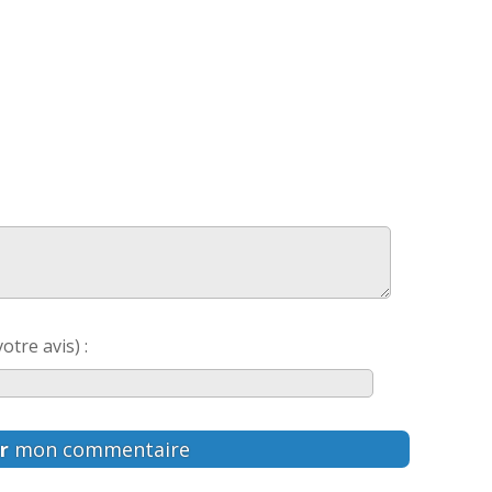
otre avis) :
r
mon commentaire