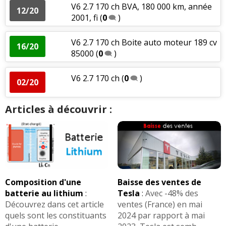
V6 2.7 170 ch BVA, 180 000 km, année
12/20
2001, fi
(
0
)
V6 2.7 170 ch Boite auto moteur 189 cv
16/20
85000
(
0
)
V6 2.7 170 ch
(
0
)
02/20
Articles à découvrir :
Composition d'une
Baisse des ventes de
batterie au lithium
:
Tesla
:
Avec -48% des
Découvrez dans cet article
ventes (France) en mai
quels sont les constituants
2024 par rapport à mai