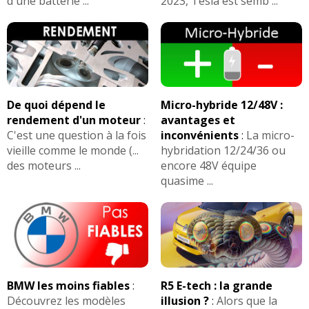
d'une batterie ...
2023, Tesla est semb ...
De quoi dépend le
Micro-hybride 12/48V :
rendement d'un moteur
:
avantages et
C'est une question à la fois
inconvénients
:
La micro-
vieille comme le monde (...
hybridation 12/24/36 ou
des moteurs ...
encore 48V équipe
quasime ...
BMW les moins fiables
:
R5 E-tech : la grande
Découvrez les modèles
illusion ?
:
Alors que la